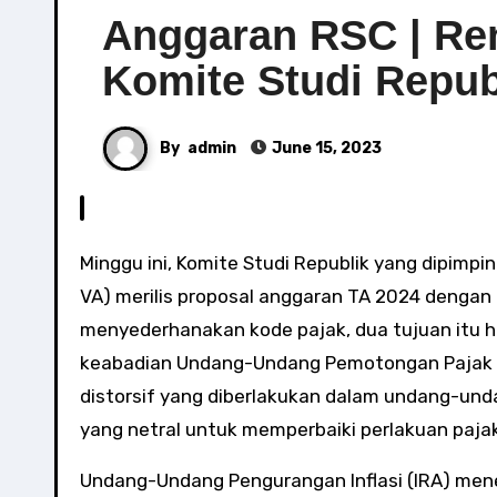
Anggaran RSC | Re
Komite Studi Repub
By
admin
June 15, 2023
Minggu ini, Komite Studi Republik yang dipimpin oleh Ketua Kevin Hern (R-OK) dan Ketua Anggaran Ben Cline (R-
VA) merilis proposal anggaran TA 2024 deng
menyederhanakan kode pajak, dua tujuan itu ha
keabadian Undang-Undang Pemotongan Pajak d
distorsif yang diberlakukan dalam undang-un
yang netral untuk memperbaiki perlakuan pajak
Undang-Undang Pengurangan Inflasi (IRA) mener