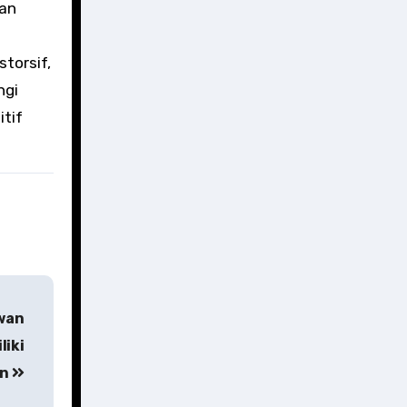
kan
torsif,
ngi
tif
awan
liki
an