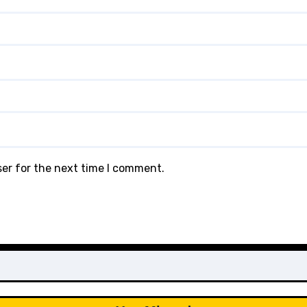
ser for the next time I comment.