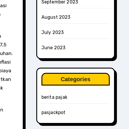
September 2023
asi
n
August 2023
July 2023
p
7,5
June 2023
ruhan.
flasi
biaya
Categories
atkan
ak
berita pajak
an
pasjackpot