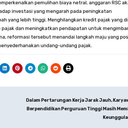
perkenalkan pemulihan biaya netral, anggaran RSC a
hadap investasi yang mengarah pada peningkatan
h yang lebih tinggi. Menghilangkan kredit pajak yang dis
de pajak dan meningkatkan pendapatan untuk mengimba
ma, reformasi tersebut menandai langkah maju yang posi
menyederhanakan undang-undang pajak.
Dalam Pertarungan Kerja Jarak Jauh, Kary
Berpendidikan Perguruan Tinggi Masih Memi
Keunggul