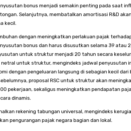
nyusutan bonus menjadi semakin penting pada saat infl
motongan. Selanjutnya, membatalkan amortisasi R&D aka
 kecil.
mbuhan dengan meningkatkan perlakuan pajak terhada
enyusutan bonus dan harus disusutkan selama 39 atau 2
yusutan untuk struktur menjadi 20 tahun secara keselu
netral untuk struktur, mengindeks jadwal penyusutan in
omi dengan pengeluaran langsung di sebagian kecil dari 
sebelumnya, proposal RSC untuk struktur akan meningk
000 pekerjaan, sekaligus meningkatkan pendapatan paj
ecara dinamis.
lkan rekening tabungan universal, mengindeks kerugi
gkan pengurangan pajak negara bagian dan lokal.