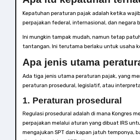
Kepatuhan peraturan pajak adalah ketika waji
perpajakan federal, internasional, dan negara 
Ini mungkin tampak mudah, namun tetap patuh 
tantangan. Ini terutama berlaku untuk usaha k
Apa jenis utama peratu
Ada tiga jenis utama peraturan pajak, yang m
peraturan prosedural, legislatif, atau interpret
1. Peraturan prosedural
Regulasi prosedural adalah di mana Kongres 
perpajakan melalui aturan yang dibuat IRS unt
mengajukan SPT dan kapan jatuh temponya, b