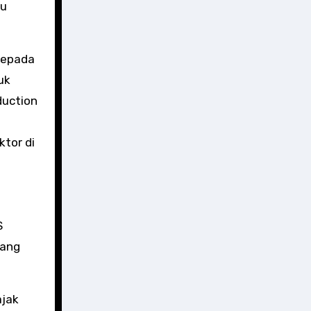
au
kepada
uk
duction
ktor di
S
yang
ajak