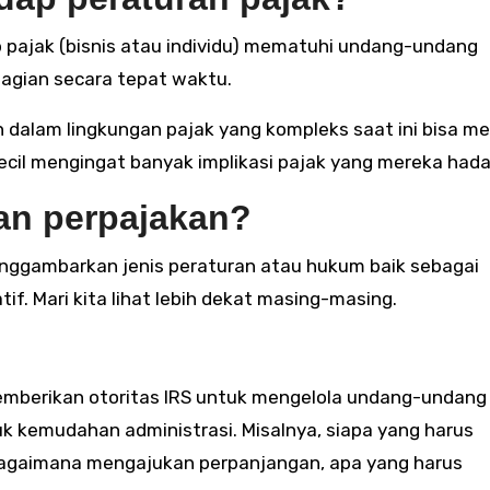
b pajak (bisnis atau individu) mematuhi undang-undang
bagian secara tepat waktu.
dalam lingkungan pajak yang kompleks saat ini bisa me
ecil mengingat banyak implikasi pajak yang mereka hada
ran perpajakan?
enggambarkan jenis peraturan atau hukum baik sebagai
atif. Mari kita lihat lebih dekat masing-masing.
memberikan otoritas IRS untuk mengelola undang-undang
uk kemudahan administrasi. Misalnya, siapa yang harus
agaimana mengajukan perpanjangan, apa yang harus