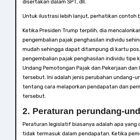
disertakan dalam SPT, dll.
Untuk ilustrasi lebih lanjut, perhatikan contoh 
Ketika Presiden Trump terpilih, dia mencalonk
pengembalian pajak penghasilan individu sehi
mudah sehingga dapat ditampung di kartu pos
pengembalian pajak penghasilan individu tipe
Undang Pemotongan Pajak dan Pekerjaan dan
tersebut. Ini adalah jenis perubahan undang
tentang cara melaporkan pendapatan dan pemo
tersebut.
2. Peraturan perundang-un
Peraturan legislatif biasanya adalah apa yang
tidak termasuk dalam pendapatan. Ketika pemer