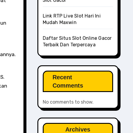
bat
Slot Gacor
Link RTP Live Slot Hari Ini
Mudah Maxwin
iun
Daftar Situs Slot Online Gacor
Terbaik Dan Terpercaya
hannya.
S.
Recent
Comments
kan
No comments to show.
Archives