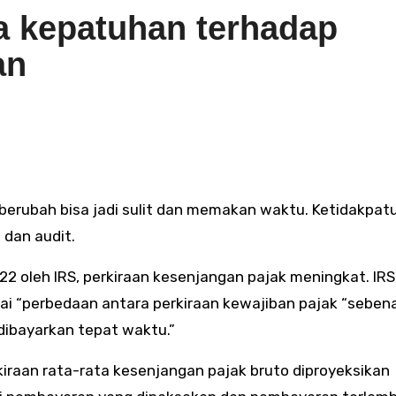
 kepatuhan terhadap
an
 dan audit.
22 oleh IRS, perkiraan kesenjangan pajak meningkat. IRS
ai “perbedaan antara perkiraan kewajiban pajak “seben
dibayarkan tepat waktu.”
kiraan rata-rata kesenjangan pajak bruto diproyeksikan