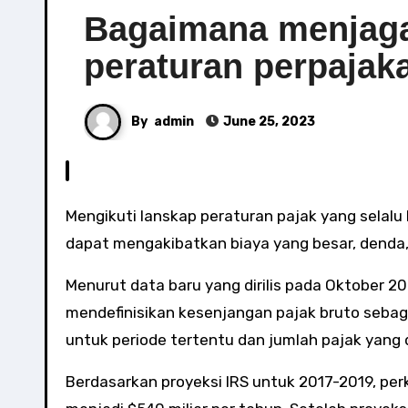
Bagaimana menjaga
peraturan perpajak
By
admin
June 25, 2023
Mengikuti lanskap peraturan pajak yang selalu berubah bisa jadi sulit dan memakan waktu. Ketidakpatuhan
dapat mengakibatkan biaya yang besar, denda,
Menurut data baru yang dirilis pada Oktober 20
mendefinisikan kesenjangan pajak bruto sebag
untuk periode tertentu dan jumlah pajak yang 
Berdasarkan proyeksi IRS untuk 2017-2019, per