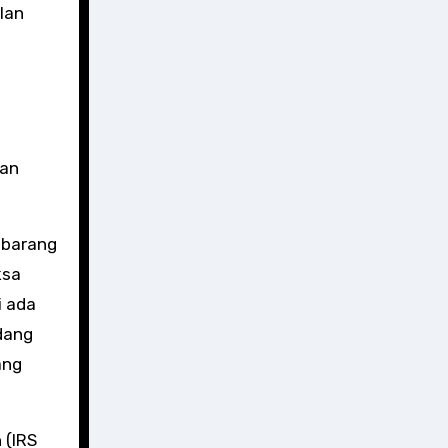
lan
kan
-barang
ksa
i ada
dang
ang
 (IRS