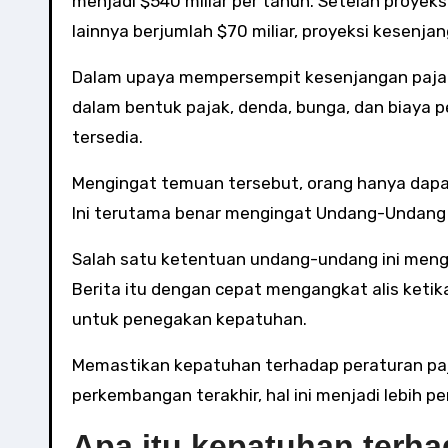
menjadi $540 miliar per tahun. Setelah proye
lainnya berjumlah $70 miliar, proyeksi kesenjan
Dalam upaya mempersempit kesenjangan pajak, 
dalam bentuk pajak, denda, bunga, dan biaya 
tersedia.
Mengingat temuan tersebut, orang hanya dapa
Ini terutama benar mengingat Undang-Undang 
Salah satu ketentuan undang-undang ini menga
Berita itu dengan cepat mengangkat alis ketik
untuk penegakan kepatuhan.
Memastikan kepatuhan terhadap peraturan paj
perkembangan terakhir, hal ini menjadi lebih p
Apa itu kepatuhan terha