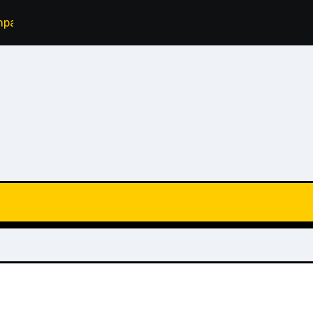
Gampang Menang dan Terpercaya di Indonesia
Informasi Ten