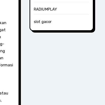
RADIUMPLAY
slot gacor
akan
gat
n
ng-
ang
an
formasi
 atau
,