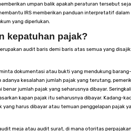
mberikan umpan balik apakah peraturan tersebut seja
embantu IRS memberikan panduan interpretatif dalam
ukum yang diperlukan.
an kepatuhan pajak?
rupakan audit baris demi baris atas semua yang disaji
eminta dokumentasi atau bukti yang mendukung barang
 adanya kesalahan jumlah pajak yang terutang, pemeri
 benar jumlah pajak yang seharusnya dibayar. Seringkal
dasarkan kapan pajak itu seharusnya dibayar. Kadang-ka
ajak yang harus dibayar atau temuan penggelapan pajak y
dit meja atau audit surat, di mana otoritas perpajakan