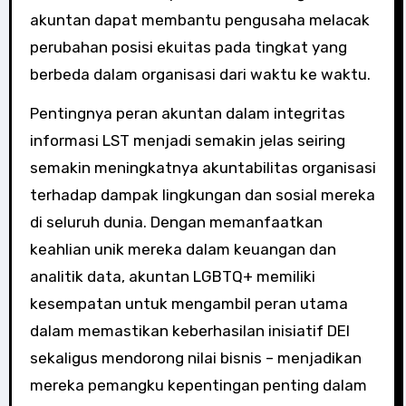
akuntan dapat membantu pengusaha melacak
perubahan posisi ekuitas pada tingkat yang
berbeda dalam organisasi dari waktu ke waktu.
Pentingnya peran akuntan dalam integritas
informasi LST menjadi semakin jelas seiring
semakin meningkatnya akuntabilitas organisasi
terhadap dampak lingkungan dan sosial mereka
di seluruh dunia. Dengan memanfaatkan
keahlian unik mereka dalam keuangan dan
analitik data, akuntan LGBTQ+ memiliki
kesempatan untuk mengambil peran utama
dalam memastikan keberhasilan inisiatif DEI
sekaligus mendorong nilai bisnis – menjadikan
mereka pemangku kepentingan penting dalam