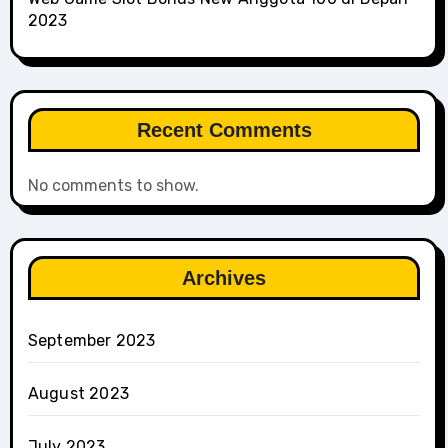
2023
Recent Comments
No comments to show.
Archives
September 2023
August 2023
July 2023