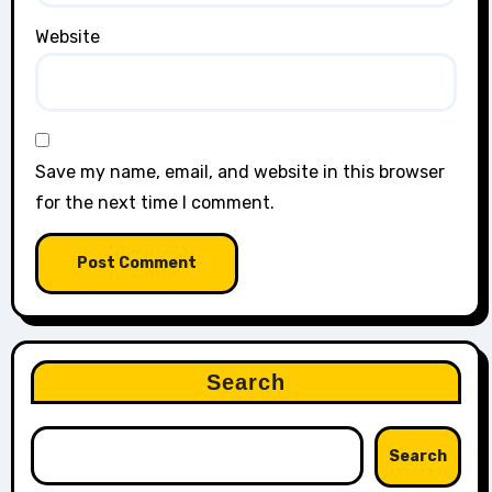
Website
Save my name, email, and website in this browser
for the next time I comment.
Search
Search