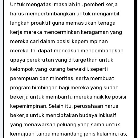
Untuk mengatasi masalah ini, pemberi kerja
harus mempertimbangkan untuk mengambil
langkah proaktif guna memastikan tenaga
kerja mereka mencerminkan keragaman yang
mereka cari dalam posisi kepemimpinan
mereka. Ini dapat mencakup mengembangkan
upaya perekrutan yang ditargetkan untuk
kelompok yang kurang terwakili, seperti
perempuan dan minoritas, serta membuat
program bimbingan bagi mereka yang sudah
bekerja untuk membantu mereka naik ke posisi
kepemimpinan. Selain itu, perusahaan harus
bekerja untuk menciptakan budaya inklusif
yang menawarkan peluang yang sama untuk
kemajuan tanpa memandang jenis kelamin, ras,