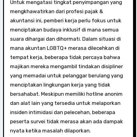
Untuk mengatasi tingkat penyimpangan yang
mengkhawatirkan dari profesi pajak &
akuntansi ini, pemberi kerja perlu fokus untuk
menciptakan budaya inklusif di mana semua
suara dihargai dan dihormati. Dalam situasi di
mana akuntan LGBTQ+ merasa dilecehkan di
tempat kerja, beberapa tidak percaya bahwa
majikan mereka mengambil tindakan disipliner
yang memadai untuk pelanggar berulang yang
menciptakan lingkungan kerja yang tidak
bersahabat. Meskipun memiliki hotline anonim
dan alat lain yang tersedia untuk melaporkan
insiden intimidasi dan pelecehan, beberapa
peserta survei tidak merasa akan ada dampak
nyata ketika masalah dilaporkan.