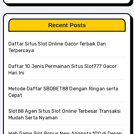
Recent Posts
Daftar Situs Slot Online Gacor Terbaik Dan
Terpercaya
Daftar 10 Jenis Permainan Situs Slot777 Gacor
Hari Ini
Metode Daftar SBOBET88 Dengan Ringan serta
Cepat
Slot88 Agen Situs Slot Online Terbesar Transaksi
Mudah Serta Nyaman
Web Game Slot Bonus New Anggota 100 di Depan