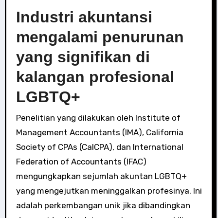
Industri akuntansi
mengalami penurunan
yang signifikan di
kalangan profesional
LGBTQ+
Penelitian yang dilakukan oleh Institute of
Management Accountants (IMA), California
Society of CPAs (CalCPA), dan International
Federation of Accountants (IFAC)
mengungkapkan sejumlah akuntan LGBTQ+
yang mengejutkan meninggalkan profesinya. Ini
adalah perkembangan unik jika dibandingkan