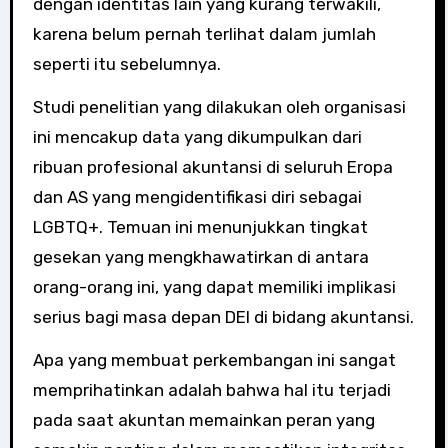
dengan identitas lain yang kurang terwakili,
karena belum pernah terlihat dalam jumlah
seperti itu sebelumnya.
Studi penelitian yang dilakukan oleh organisasi
ini mencakup data yang dikumpulkan dari
ribuan profesional akuntansi di seluruh Eropa
dan AS yang mengidentifikasi diri sebagai
LGBTQ+. Temuan ini menunjukkan tingkat
gesekan yang mengkhawatirkan di antara
orang-orang ini, yang dapat memiliki implikasi
serius bagi masa depan DEI di bidang akuntansi.
Apa yang membuat perkembangan ini sangat
memprihatinkan adalah bahwa hal itu terjadi
pada saat akuntan memainkan peran yang