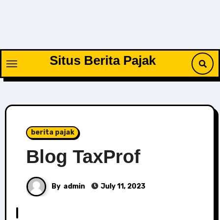
Skip
to
content
Situs Berita Pajak
berita pajak
Blog TaxProf
By
admin
July 11, 2023