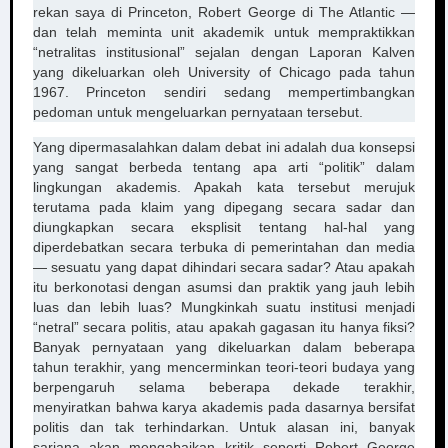
rekan saya di Princeton, Robert George di The Atlantic —
dan telah meminta unit akademik untuk mempraktikkan
“netralitas institusional” sejalan dengan Laporan Kalven
yang dikeluarkan oleh University of Chicago pada tahun
1967. Princeton sendiri sedang mempertimbangkan
pedoman untuk mengeluarkan pernyataan tersebut.
Yang dipermasalahkan dalam debat ini adalah dua konsepsi
yang sangat berbeda tentang apa arti “politik” dalam
lingkungan akademis. Apakah kata tersebut merujuk
terutama pada klaim yang dipegang secara sadar dan
diungkapkan secara eksplisit tentang hal-hal yang
diperdebatkan secara terbuka di pemerintahan dan media
— sesuatu yang dapat dihindari secara sadar? Atau apakah
itu berkonotasi dengan asumsi dan praktik yang jauh lebih
luas dan lebih luas? Mungkinkah suatu institusi menjadi
“netral” secara politis, atau apakah gagasan itu hanya fiksi?
Banyak pernyataan yang dikeluarkan dalam beberapa
tahun terakhir, yang mencerminkan teori-teori budaya yang
berpengaruh selama beberapa dekade terakhir,
menyiratkan bahwa karya akademis pada dasarnya bersifat
politis dan tak terhindarkan. Untuk alasan ini, banyak
sarjana akan mengabaikan kritik seperti Robert George