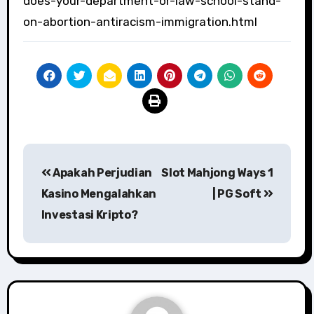
does-your-department-or-law-school-stand-
on-abortion-antiracism-immigration.html
Post
Apakah Perjudian
Slot Mahjong Ways 1
navigation
Kasino Mengalahkan
| PG Soft
Investasi Kripto?