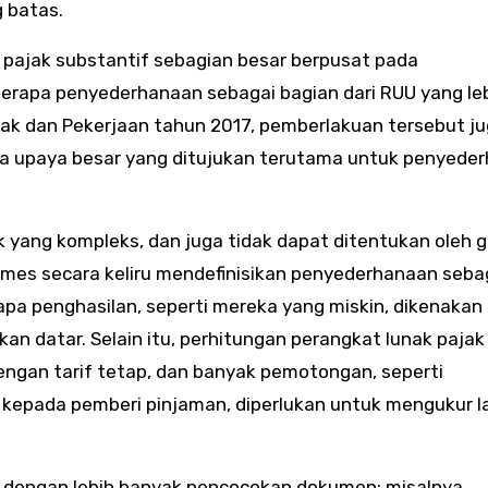
 batas.
 pajak substantif sebagian besar berpusat pada
erapa penyederhanaan sebagai bagian dari RUU yang le
k dan Pekerjaan tahun 2017, pemberlakuan tersebut j
a upaya besar yang ditujukan terutama untuk penyede
yang kompleks, dan juga tidak dapat ditentukan oleh g
Times secara keliru mendefinisikan penyederhanaan seba
pa penghasilan, seperti mereka yang miskin, dikenakan
bukan datar. Selain itu, perhitungan perangkat lunak pajak
dengan tarif tetap, dan banyak pemotongan, seperti
kepada pemberi pinjaman, diperlukan untuk mengukur l
n dengan lebih banyak pencocokan dokumen; misalnya,