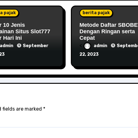
a pajak
berita pajak
r 10 Jenis
Metode Daftar SBOBE
inan Situs Slot777
Dengan Ringan serta
 Hari Ini
Cepat
<
admin
September
admin
Septemb
23
22, 2023
 fields are marked
*