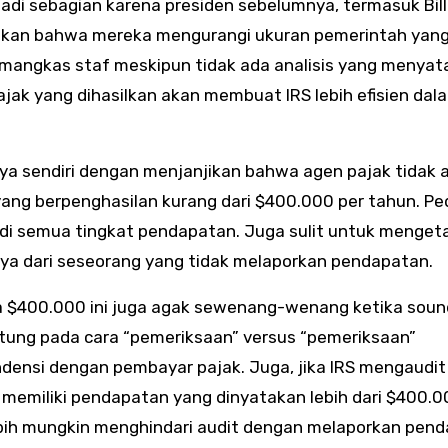
adi sebagian karena presiden sebelumnya, termasuk Bill
ratkan bahwa mereka mengurangi ukuran pemerintah yang
emangkas staf meskipun tidak ada analisis yang menyat
jak yang dihasilkan akan membuat IRS lebih efisien dal
ya sendiri dengan menjanjikan bahwa agen pajak tidak 
yang berpenghasilan kurang dari $400.000 per tahun. P
 di semua tingkat pendapatan. Juga sulit untuk menget
ya dari seseorang yang tidak melaporkan pendapatan.
 $400.000 ini juga agak sewenang-wenang ketika soun
ntung pada cara “pemeriksaan” versus “pemeriksaan”
ndensi dengan pembayar pajak. Juga, jika IRS mengaudit
g memiliki pendapatan yang dinyatakan lebih dari $400.0
bih mungkin menghindari audit dengan melaporkan pen