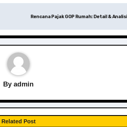
Rencana Pajak GOP Rumah: Detail & Analis
By
admin
Related Post