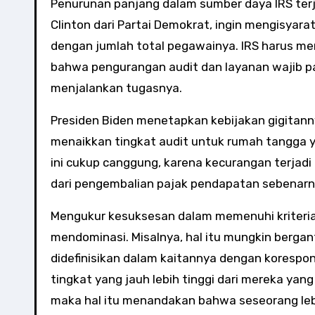
Penurunan panjang dalam sumber daya IRS terj
Clinton dari Partai Demokrat, ingin mengisya
dengan jumlah total pegawainya. IRS harus m
bahwa pengurangan audit dan layanan wajib pa
menjalankan tugasnya.
Presiden Biden menetapkan kebijakan gigitann
menaikkan tingkat audit untuk rumah tangga 
ini cukup canggung, karena kecurangan terjadi
dari pengembalian pajak pendapatan sebenarn
Mengukur kesuksesan dalam memenuhi kriteria
mendominasi. Misalnya, hal itu mungkin berga
didefinisikan dalam kaitannya dengan korespo
tingkat yang jauh lebih tinggi dari mereka yan
maka hal itu menandakan bahwa seseorang le