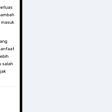
perluas
enambah
g masuk
tang
manfaat
lebih
u salah
jak