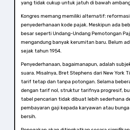
yang tidak cukup untuk jatuh di bawah ambang
Kongres memang memiliki alternatif: reformasi
penyederhanaan kode pajak. Meskipun ada beb
besar seperti Undang-Undang Pemotongan Paja
mengandung banyak kerumitan baru. Belum ad
sejak tahun 1954.
Penyederhanaan, bagaimanapun, adalah subjek 
suara. Misalnya, Bret Stephens dari New York 
tarif tetap dan tanpa potongan. Selama bebera
dengan tarif nol, struktur tarifnya progresif, 
tabel pencarian tidak dibuat lebih sederhana 
pembayaran gaji kepada karyawan atau bunga 
bersih.
Penegakan akan ditingkatkan secara signifika