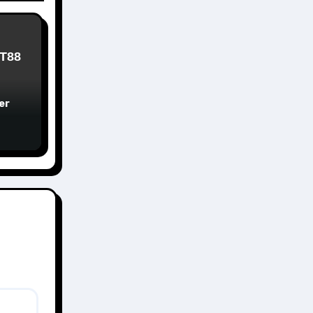
T88
er