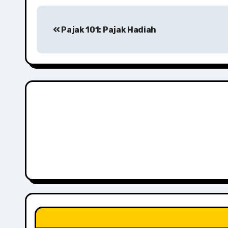
Post
Pajak 101: Pajak Hadiah
navigation