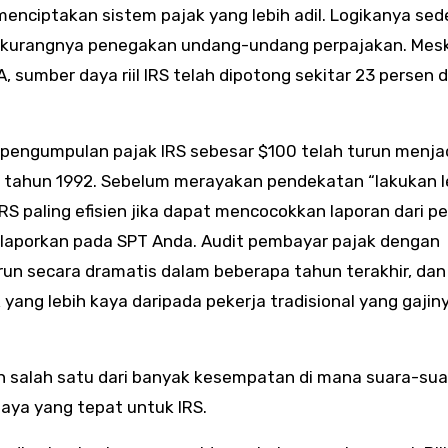
nciptakan sistem pajak yang lebih adil. Logikanya sed
berkurangnya penegakan undang-undang perpajakan. Mes
 sumber daya riil IRS telah dipotong sekitar 23 persen d
a pengumpulan pajak IRS sebesar $100 telah turun menja
k tahun 1992. Sebelum merayakan pendekatan “lakukan l
IRS paling efisien jika dapat mencocokkan laporan dari p
a laporkan pada SPT Anda. Audit pembayar pajak dengan
un secara dramatis dalam beberapa tahun terakhir, dan
ang lebih kaya daripada pekerja tradisional yang gajin
h salah satu dari banyak kesempatan di mana suara-sua
aya yang tepat untuk IRS.