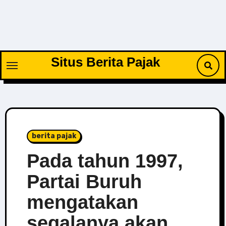
Skip
to
content
Situs Berita Pajak
berita pajak
Pada tahun 1997,
Partai Buruh
mengatakan
segalanya akan