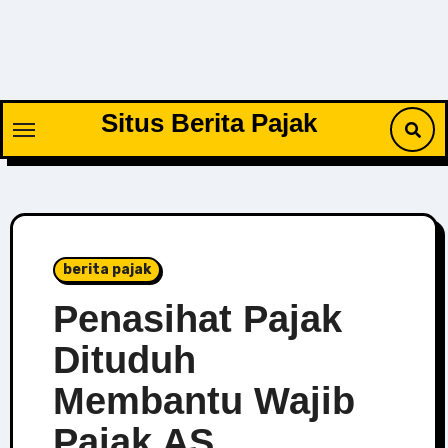
Skip
to
content
Situs Berita Pajak
berita pajak
Penasihat Pajak
Dituduh
Membantu Wajib
Pajak AS