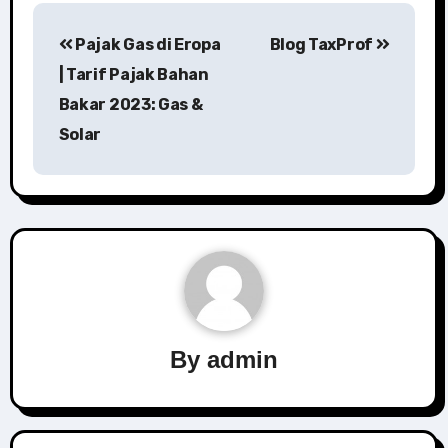
Post
Pajak Gas di Eropa
Blog TaxProf
navigation
| Tarif Pajak Bahan
Bakar 2023: Gas &
Solar
By
admin