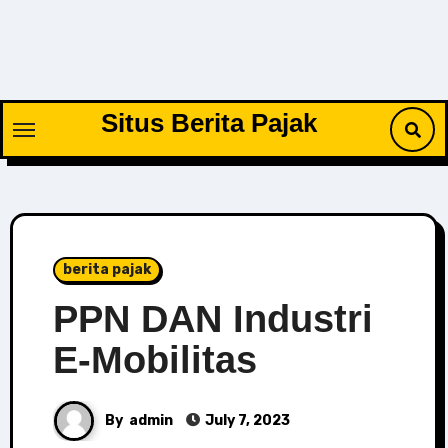
Skip
to
content
Situs Berita Pajak
berita pajak
PPN DAN Industri
E-Mobilitas
By
admin
July 7, 2023