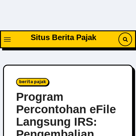
Skip
to
content
Situs Berita Pajak
berita pajak
Program
Percontohan eFile
Langsung IRS:
Pengembalian