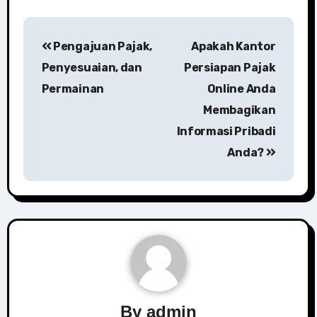
Post
Pengajuan Pajak,
Apakah Kantor
navigation
Penyesuaian, dan
Persiapan Pajak
Permainan
Online Anda
Membagikan
Informasi Pribadi
Anda?
By
admin