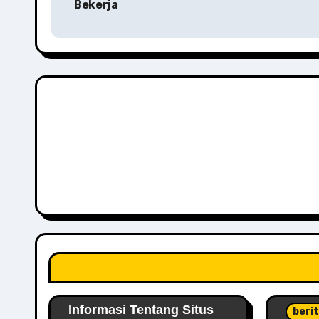
Bekerja
berita pajak
Informasi Tentang Situs
berit