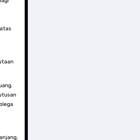
bagi
 atas
utaan
uang.
utusan
olega
anjang,