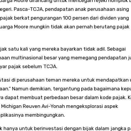
luarga Moore dirancang untuk mencegah rejeki nomplok 
negeri. Pasca-TCJA, pendapatan anak perusahaan asing
pajak berkat pengurangan 100 persen dari dividen yang
luarga Moore mungkin tidak akan pernah berutang pajak
ak satu kali yang mereka bayarkan tidak adil. Sebagai
ahaan multinasional besar yang memegang pendapatan j
ayar pajak sebelum TCJA.
vestasi di perusahaan teman mereka untuk mendapatkan 
an.” Namun demikian, tergantung pada bagaimana kep
ya dapat membuat perbedaan besar dalam kode pajak. K
s Michigan Reuven Avi-Yonah mengeksplorasi aspek
 Implikasinya membingungkan.
k hanya untuk berinvestasi dengan bijak dalam jangka p