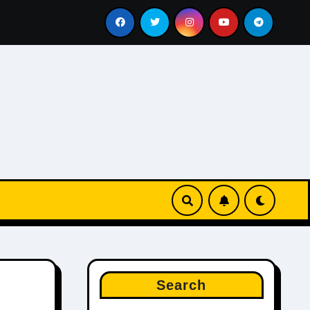
tang Situs Judi Slot Gates Of Olympus Online Gacor Terper
Search