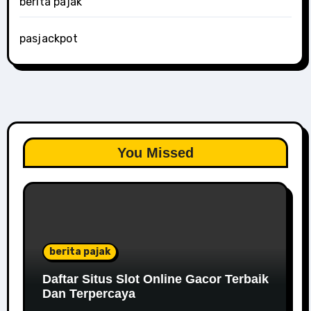
berita pajak
pasjackpot
You Missed
berita pajak
Daftar Situs Slot Online Gacor Terbaik
Dan Terpercaya