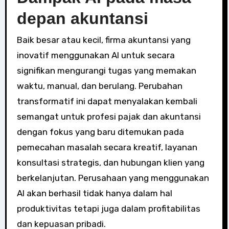
depan akuntansi
Baik besar atau kecil, firma akuntansi yang
inovatif menggunakan AI untuk secara
signifikan mengurangi tugas yang memakan
waktu, manual, dan berulang. Perubahan
transformatif ini dapat menyalakan kembali
semangat untuk profesi pajak dan akuntansi
dengan fokus yang baru ditemukan pada
pemecahan masalah secara kreatif, layanan
konsultasi strategis, dan hubungan klien yang
berkelanjutan. Perusahaan yang menggunakan
AI akan berhasil tidak hanya dalam hal
produktivitas tetapi juga dalam profitabilitas
dan kepuasan pribadi.