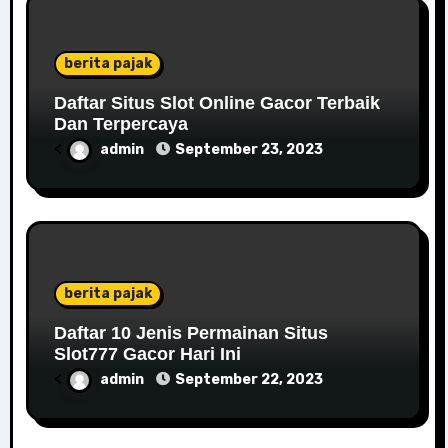
berita pajak
Daftar Situs Slot Online Gacor Terbaik
Dan Terpercaya
<
admin
September 23, 2023
berita pajak
Daftar 10 Jenis Permainan Situs
Slot777 Gacor Hari Ini
<
admin
September 22, 2023