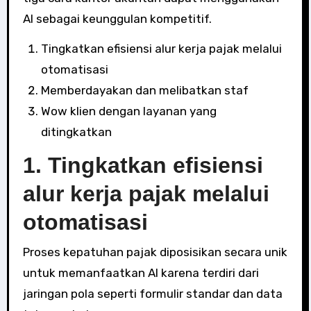
AI sebagai keunggulan kompetitif.
Tingkatkan efisiensi alur kerja pajak melalui
otomatisasi
Memberdayakan dan melibatkan staf
Wow klien dengan layanan yang
ditingkatkan
1. Tingkatkan efisiensi
alur kerja pajak melalui
otomatisasi
Proses kepatuhan pajak diposisikan secara unik
untuk memanfaatkan AI karena terdiri dari
jaringan pola seperti formulir standar dan data