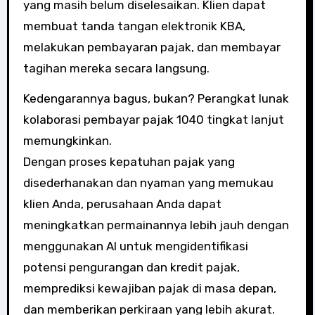
yang masih belum diselesaikan. Klien dapat
membuat tanda tangan elektronik KBA,
melakukan pembayaran pajak, dan membayar
tagihan mereka secara langsung.
Kedengarannya bagus, bukan? Perangkat lunak
kolaborasi pembayar pajak 1040 tingkat lanjut
memungkinkan.
Dengan proses kepatuhan pajak yang
disederhanakan dan nyaman yang memukau
klien Anda, perusahaan Anda dapat
meningkatkan permainannya lebih jauh dengan
menggunakan AI untuk mengidentifikasi
potensi pengurangan dan kredit pajak,
memprediksi kewajiban pajak di masa depan,
dan memberikan perkiraan yang lebih akurat.