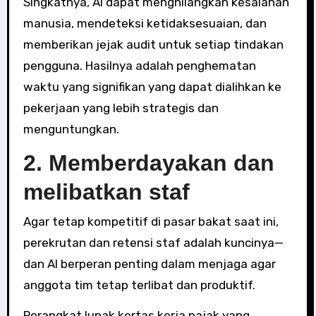
Singkatnya, AI dapat menghilangkan kesalahan
manusia, mendeteksi ketidaksesuaian, dan
memberikan jejak audit untuk setiap tindakan
pengguna. Hasilnya adalah penghematan
waktu yang signifikan yang dapat dialihkan ke
pekerjaan yang lebih strategis dan
menguntungkan.
2. Memberdayakan dan
melibatkan staf
Agar tetap kompetitif di pasar bakat saat ini,
perekrutan dan retensi staf adalah kuncinya—
dan AI berperan penting dalam menjaga agar
anggota tim tetap terlibat dan produktif.
Perangkat lunak kertas kerja pajak yang