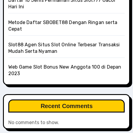
Daftar 10 Jenis Permainan Situs Slot777 Gacor
Hari Ini
Metode Daftar SBOBET88 Dengan Ringan serta
Cepat
Slot88 Agen Situs Slot Online Terbesar Transaksi
Mudah Serta Nyaman
Web Game Slot Bonus New Anggota 100 di Depan
2023
Recent Comments
No comments to show.