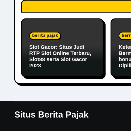
berita pajak
beri
Slot Gacor: Situs Judi
Kete
RTP Slot Online Terbaru,
Berm
Slot88 serta Slot Gacor
bon
2023
Dipil
Situs Berita Pajak