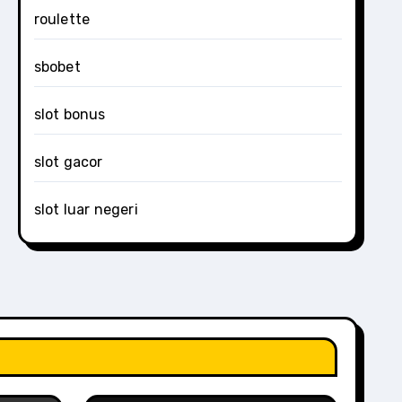
roulette
sbobet
slot bonus
slot gacor
slot luar negeri