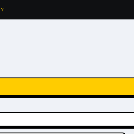
si dan Misi Slot Joker Selaku Agen Slot Online Terpilih
Daf