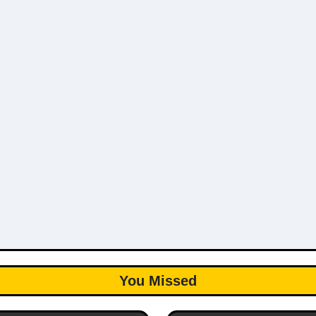
You Missed