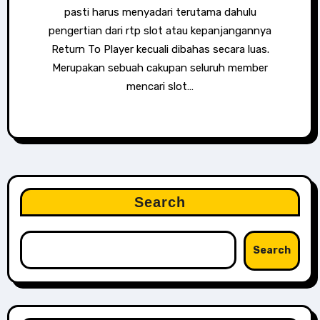
pasti harus menyadari terutama dahulu
pengertian dari rtp slot atau kepanjangannya
Return To Player kecuali dibahas secara luas.
Merupakan sebuah cakupan seluruh member
mencari slot…
Search
Search