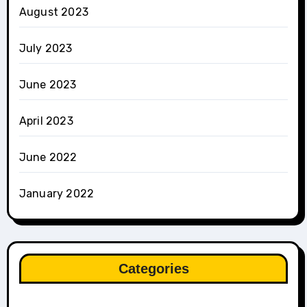
August 2023
July 2023
June 2023
April 2023
June 2022
January 2022
Categories