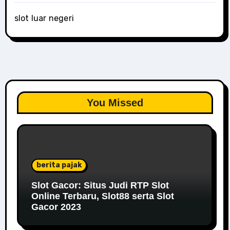
slot luar negeri
You Missed
berita pajak
Slot Gacor: Situs Judi RTP Slot
Online Terbaru, Slot88 serta Slot
Gacor 2023