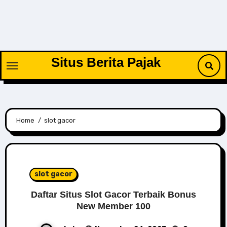
Skip
to
content
Situs Berita Pajak
Home
slot gacor
slot gacor
Daftar Situs Slot Gacor Terbaik Bonus
New Member 100