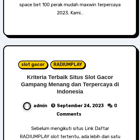
space bet 100 perak mudah maxwin terpercaya
2023. Kami…
slot gacor
RADIUMPLAY
Kriteria Terbaik Situs Slot Gacor
Gampang Menang dan Terpercaya di
Indonesia
admin
September 24, 2023
0
Comments
Sebelum mengikuti situs Link Daftar
RADIUMPLAY slot tertentu, ada lebih dari satu