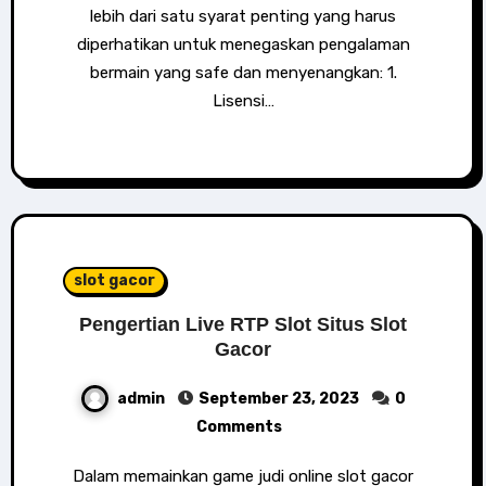
lebih dari satu syarat penting yang harus
diperhatikan untuk menegaskan pengalaman
bermain yang safe dan menyenangkan: 1.
Lisensi…
slot gacor
Pengertian Live RTP Slot Situs Slot
Gacor
admin
September 23, 2023
0
Comments
Dalam memainkan game judi online slot gacor