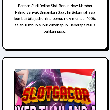
Barisan Judi Online Slot Bonus New Member
Paling Banyak Dimainkan Saat Ini Bukan rahasia
kembali bila judi online bonus new member 100%
telah tumbuh subur dimanapun. Beberapa ratus
bahkan juga…