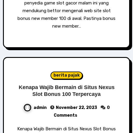
penyedia game slot gacor malam ini yang
mendukung bettor mengenali web site slot
bonus new member 100 di awal. Pastinya bonus
new member…
berita pajak
Kenapa Wajib Bermain di Situs Nexus
Slot Bonus 100 Terpercaya
admin
November 22, 2023
0
Comments
Kenapa Wajib Bermain di Situs Nexus Slot Bonus