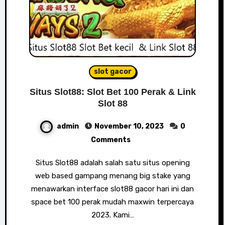
slot gacor
Situs Slot88: Slot Bet 100 Perak & Link
Slot 88
admin
November 10, 2023
0
Comments
Situs Slot88 adalah salah satu situs opening
web based gampang menang big stake yang
menawarkan interface slot88 gacor hari ini dan
space bet 100 perak mudah maxwin terpercaya
2023. Kami…