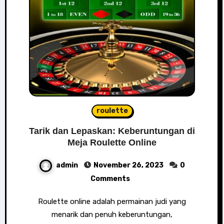
roulette
Tarik dan Lepaskan: Keberuntungan di
Meja Roulette Online
admin
November 26, 2023
0
Comments
Roulette online adalah permainan judi yang
menarik dan penuh keberuntungan,