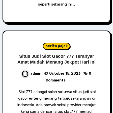
seperti sekarang ini,…
berita pajak
Situs Judi Slot Gacor 777 Teranyar
Amat Mudah Menang Jekpot Hari Ini
admin
October 15, 2023
0
Comments
Slot777 sebagai salah satunya situs judi slot
gacor enteng menang terbaik sekarang ini di
Indonesia. Ada banyak sekali provider merajut
kerja sama dengan situs slot777 menjadi