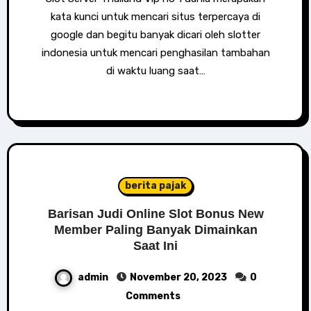
kata kunci untuk mencari situs terpercaya di
google dan begitu banyak dicari oleh slotter
indonesia untuk mencari penghasilan tambahan
di waktu luang saat…
berita pajak
Barisan Judi Online Slot Bonus New
Member Paling Banyak Dimainkan
Saat Ini
admin
November 20, 2023
0
Comments