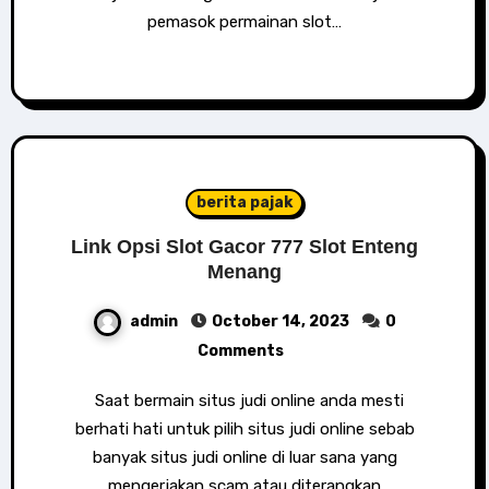
pemasok permainan slot…
berita pajak
Link Opsi Slot Gacor 777 Slot Enteng
Menang
admin
October 14, 2023
0
Comments
Saat bermain situs judi online anda mesti
berhati hati untuk pilih situs judi online sebab
banyak situs judi online di luar sana yang
mengerjakan scam atau diterangkan