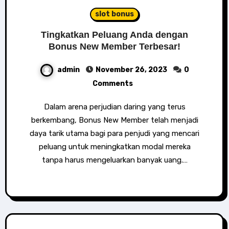
slot bonus
Tingkatkan Peluang Anda dengan
Bonus New Member Terbesar!
admin
November 26, 2023
0
Comments
Dalam arena perjudian daring yang terus
berkembang, Bonus New Member telah menjadi
daya tarik utama bagi para penjudi yang mencari
peluang untuk meningkatkan modal mereka
tanpa harus mengeluarkan banyak uang.…