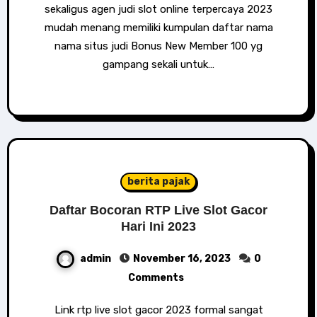
sekaligus agen judi slot online terpercaya 2023
mudah menang memiliki kumpulan daftar nama
nama situs judi Bonus New Member 100 yg
gampang sekali untuk…
berita pajak
Daftar Bocoran RTP Live Slot Gacor
Hari Ini 2023
admin
November 16, 2023
0
Comments
Link rtp live slot gacor 2023 formal sangat