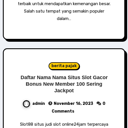
terbaik untuk mendapatkan kemenangan besar.
Salah satu tempat yang semakin populer
dalam…
berita pajak
Daftar Nama Nama Situs Slot Gacor
Bonus New Member 100 Sering
Jackpot
admin
November 16, 2023
0
Comments
Slot88 situs judi slot online24jam terpercaya