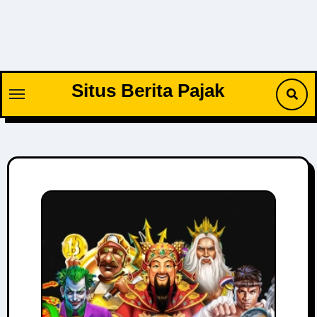
Skip
to
content
Situs Berita Pajak