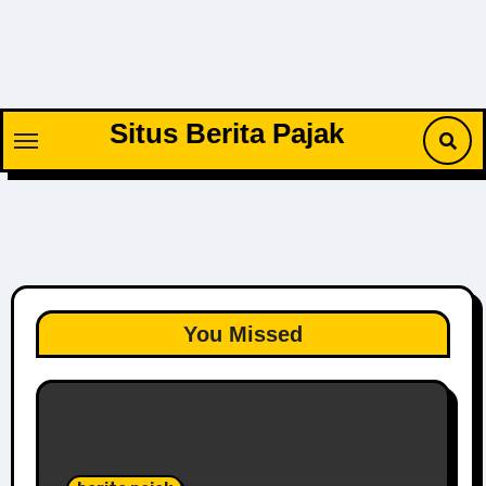
Skip
to
content
Situs Berita Pajak
You Missed