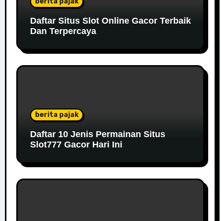
berita pajak
Daftar Situs Slot Online Gacor Terbaik
Dan Terpercaya
berita pajak
Daftar 10 Jenis Permainan Situs
Slot777 Gacor Hari Ini