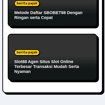
berita pajak
Metode Daftar SBOBET88 Dengan
Ringan serta Cepat
berita pajak
Slot88 Agen Situs Slot Online
Terbesar Transaksi Mudah Serta
Nyaman