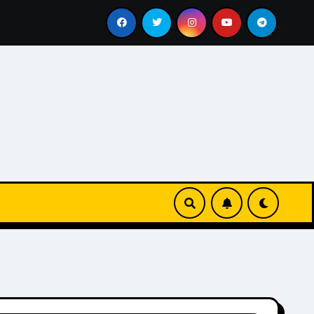
7 Gacor Hari Ini
Metode Daftar SBOBET88 Dengan Ringa