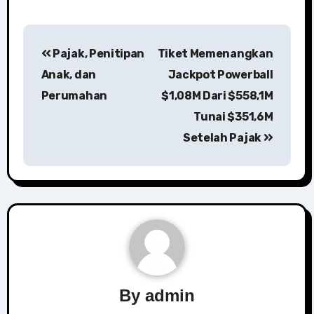
Post
Pajak, Penitipan
Tiket Memenangkan
navigation
Anak, dan
Jackpot Powerball
Perumahan
$1,08M Dari $558,1M
Tunai $351,6M
Setelah Pajak
By
admin