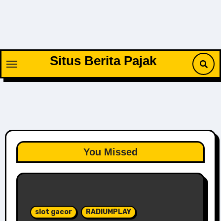
Skip
to
content
Situs Berita Pajak
You Missed
slot gacor
RADIUMPLAY