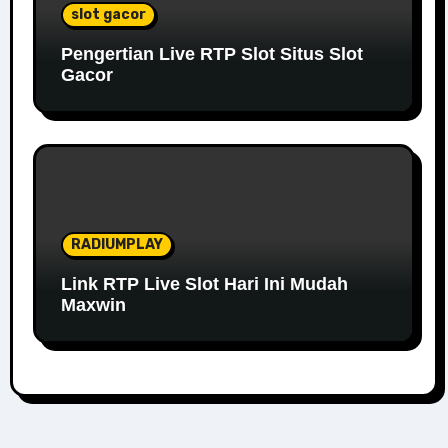
slot gacor
Pengertian Live RTP Slot Situs Slot
Gacor
RADIUMPLAY
Link RTP Live Slot Hari Ini Mudah
Maxwin