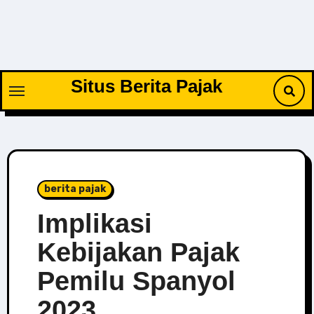
Skip
to
content
Situs Berita Pajak
berita pajak
Implikasi
Kebijakan Pajak
Pemilu Spanyol
2023