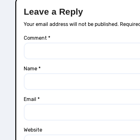
Leave a Reply
Your email address will not be published.
Required
Comment
*
Name
*
Email
*
Website