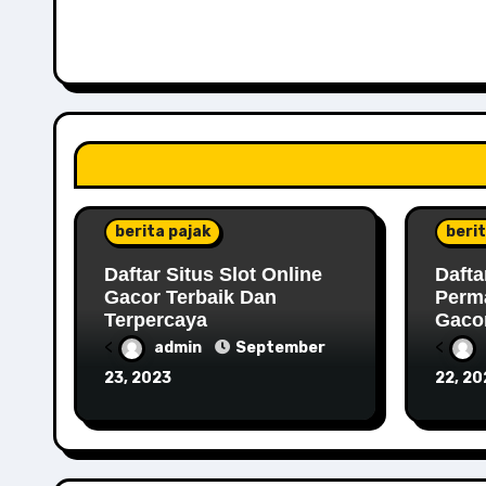
berita pajak
berit
Daftar Situs Slot Online
Dafta
Gacor Terbaik Dan
Perma
Terpercaya
Gacor
<
<
admin
September
23, 2023
22, 20