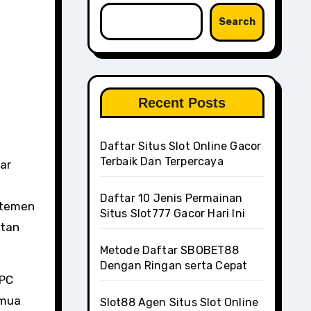
Search
Recent Posts
Daftar Situs Slot Online Gacor
Terbaik Dan Terpercaya
Daftar 10 Jenis Permainan
artemen
Situs Slot777 Gacor Hari Ini
atan
Metode Daftar SBOBET88
Dengan Ringan serta Cepat
TPC
emua
Slot88 Agen Situs Slot Online