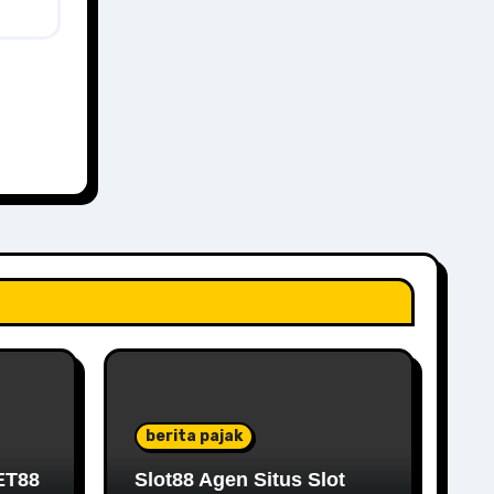
berita pajak
ET88
Slot88 Agen Situs Slot