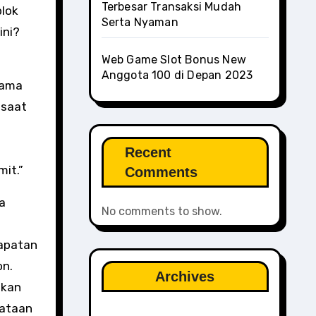
Terbesar Transaksi Mudah
plok
Serta Nyaman
ini?
Web Game Slot Bonus New
Anggota 100 di Depan 2023
lama
 saat
Recent
it.”
Comments
a
No comments to show.
apatan
on.
Archives
gkan
yataan