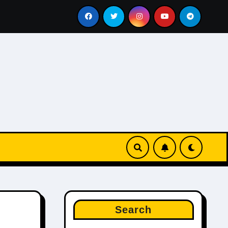
7 Gacor Hari Ini
Metode Daftar SBOBET88 Dengan Ringa
Search