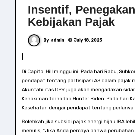
Insentif, Penegakan
Kebijakan Pajak
By
admin
July 18, 2023
Di Capitol Hill minggu ini. Pada hari Rabu, Subkomite Pajak House Ways & Means akan mengadakan dengar
pendapat tentang partisipasi AS dalam pajak
Akuntabilitas DPR juga akan mengadakan sidang
Kehakiman terhadap Hunter Biden. Pada hari 
Kesehatan dengar pendapat tentang perlunya r
Bolehkah jika subsidi pajak energi hijau IRA l
menulis, “Jika Anda percaya bahwa perubahan i