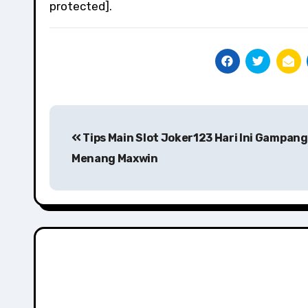
protected].
Post
Tips Main Slot Joker123 Hari Ini Gampang
navigation
Menang Maxwin