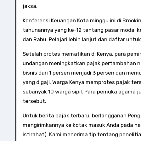
jaksa.
Konferensi Keuangan Kota minggu ini di Brooki
tahunannya yang ke-12 tentang pasar modal ko
dan Rabu. Pelajari lebih lanjut dan daftar untuk
Setelah protes mematikan di Kenya, para pem
undangan meningkatkan pajak pertambahan nila
bisnis dari 1 persen menjadi 3 persen dan mem
yang digaji. Warga Kenya memprotes pajak te
sebanyak 10 warga sipil. Para pemuka agama j
tersebut.
Untuk berita pajak terbaru, berlangganan Pengu
mengirimkannya ke kotak masuk Anda pada hari
istirahat). Kami menerima tip tentang penelitia