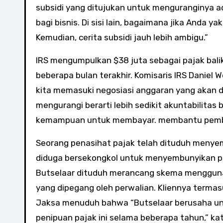
subsidi yang ditujukan untuk menguranginya 
bagi bisnis. Di sisi lain, bagaimana jika Anda 
Kemudian, cerita subsidi jauh lebih ambigu.”
IRS mengumpulkan $38 juta sebagai pajak balik 
beberapa bulan terakhir. Komisaris IRS Danie
kita memasuki negosiasi anggaran yang akan 
mengurangi berarti lebih sedikit akuntabilitas
kemampuan untuk membayar. membantu pembaya
Seorang penasihat pajak telah dituduh menyemb
diduga bersekongkol untuk menyembunyikan pen
Butselaar dituduh merancang skema mengguna
yang dipegang oleh perwalian. Kliennya termasu
Jaksa menuduh bahwa “Butselaar berusaha u
penipuan pajak ini selama beberapa tahun,” k