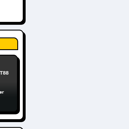
T88
er