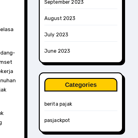
September 2023
August 2023
Selasa
July 2023
June 2023
ndang-
omset
ekerja
unuhan
Categories
jak
berita pajak
uk
pasjackpot
g