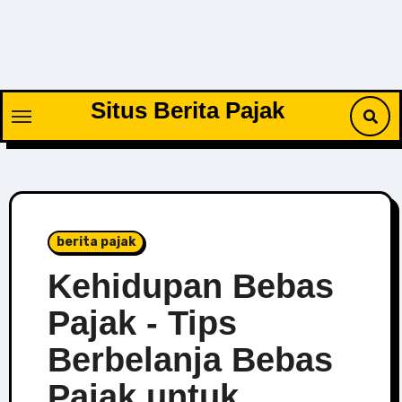
Skip
to
content
Situs Berita Pajak
berita pajak
Kehidupan Bebas
Pajak - Tips
Berbelanja Bebas
Pajak untuk