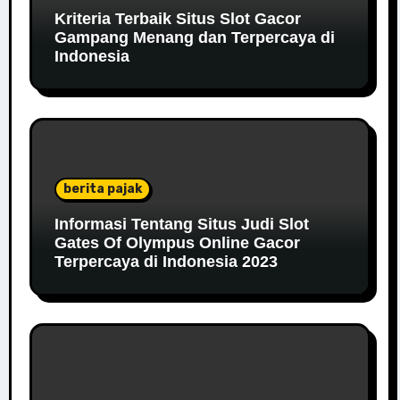
Kriteria Terbaik Situs Slot Gacor
Gampang Menang dan Terpercaya di
Indonesia
berita pajak
Informasi Tentang Situs Judi Slot
Gates Of Olympus Online Gacor
Terpercaya di Indonesia 2023