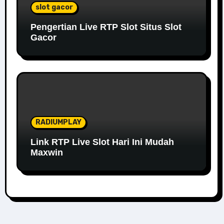
slot gacor
Pengertian Live RTP Slot Situs Slot
Gacor
RADIUMPLAY
Link RTP Live Slot Hari Ini Mudah
Maxwin