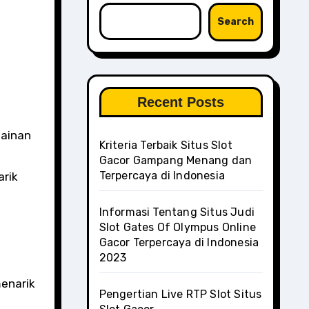
Search
Recent Posts
Kriteria Terbaik Situs Slot
Gacor Gampang Menang dan
Terpercaya di Indonesia
arik
Informasi Tentang Situs Judi
Slot Gates Of Olympus Online
Gacor Terpercaya di Indonesia
2023
enarik
Pengertian Live RTP Slot Situs