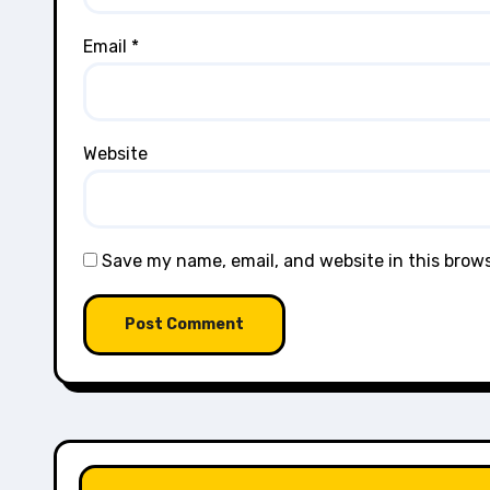
Email
*
Website
Save my name, email, and website in this brow