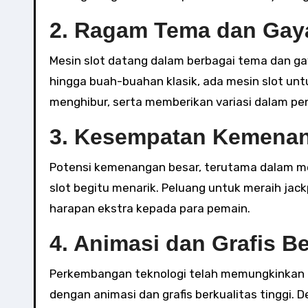
2. Ragam Tema dan Gay
Mesin slot datang dalam berbagai tema dan gaya
hingga buah-buahan klasik, ada mesin slot unt
menghibur, serta memberikan variasi dalam p
3. Kesempatan Kemena
Potensi kemenangan besar, terutama dalam mes
slot begitu menarik. Peluang untuk meraih ja
harapan ekstra kepada para pemain.
4. Animasi dan Grafis Be
Perkembangan teknologi telah memungkinkan 
dengan animasi dan grafis berkualitas tinggi.