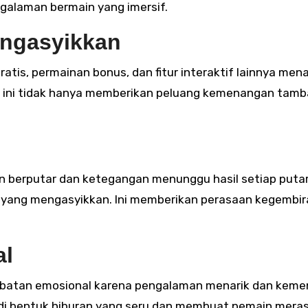
alaman bermain yang imersif.
engasyikkan
 gratis, permainan bonus, dan fitur interaktif lainnya me
ur ini tidak hanya memberikan peluang kemenangan tamb
an berputar dan ketegangan menunggu hasil setiap puta
yang mengasyikkan. Ini memberikan perasaan kegembi
al
erlibatan emosional karena pengalaman menarik dan kem
enjadi bentuk hiburan yang seru dan membuat pemain mera