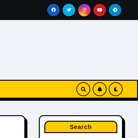
tang Situs Judi Slot Gates Of Olympus Online Gacor Terper
Search