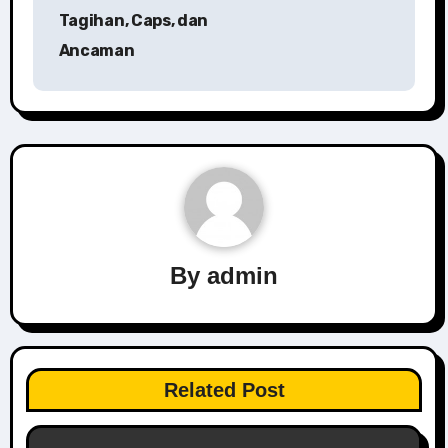
navigation
Tagihan, Caps, dan
Ancaman
By
admin
Related Post