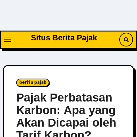
Skip
to
content
Situs Berita Pajak
berita pajak
Pajak Perbatasan
Karbon: Apa yang
Akan Dicapai oleh
Tarif Karbon?