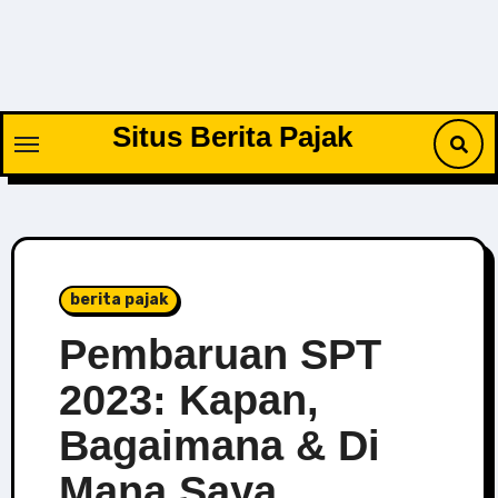
Skip
to
content
Situs Berita Pajak
berita pajak
Pembaruan SPT
2023: Kapan,
Bagaimana & Di
Mana Saya