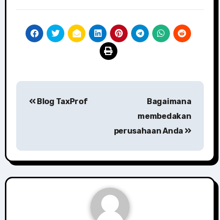
Post
Blog TaxProf
Bagaimana
navigation
membedakan
perusahaan Anda