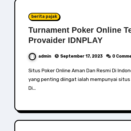
berita pajak
Turnament Poker Online T
Provaider IDNPLAY
admin
September 17, 2023
0 Comm
Situs Poker Online Aman Dan Resmi Di Indonesia Jika kalian ingin bermain poker online, hal
yang penting diingat ialah mempunyai situs
Di…