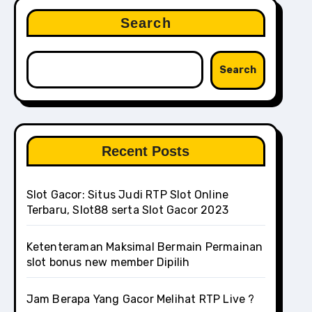
Search
Search
Recent Posts
Slot Gacor: Situs Judi RTP Slot Online
Terbaru, Slot88 serta Slot Gacor 2023
Ketenteraman Maksimal Bermain Permainan
slot bonus new member Dipilih
Jam Berapa Yang Gacor Melihat RTP Live ?