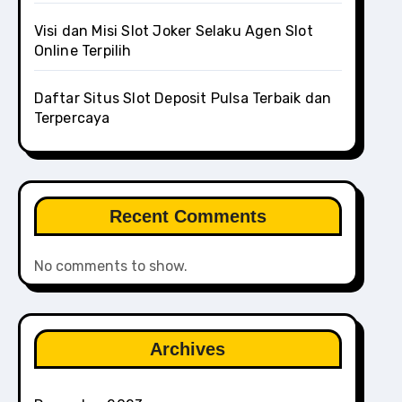
Visi dan Misi Slot Joker Selaku Agen Slot
Online Terpilih
Daftar Situs Slot Deposit Pulsa Terbaik dan
Terpercaya
Recent Comments
No comments to show.
Archives