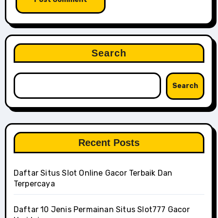
Search
Search
Recent Posts
Daftar Situs Slot Online Gacor Terbaik Dan
Terpercaya
Daftar 10 Jenis Permainan Situs Slot777 Gacor