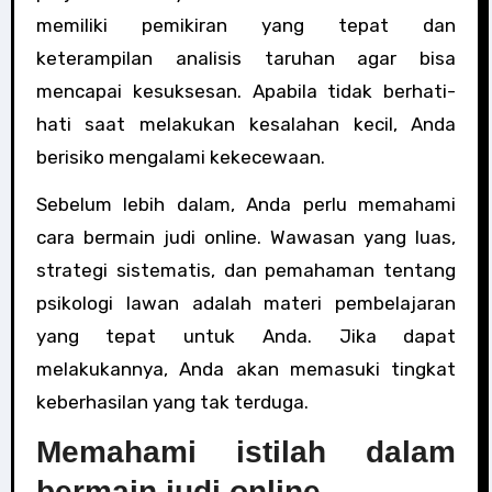
memiliki pemikiran yang tepat dan
keterampilan analisis taruhan agar bisa
mencapai kesuksesan. Apabila tidak berhati-
hati saat melakukan kesalahan kecil, Anda
berisiko mengalami kekecewaan.
Sebelum lebih dalam, Anda perlu memahami
cara bermain judi online. Wawasan yang luas,
strategi sistematis, dan pemahaman tentang
psikologi lawan adalah materi pembelajaran
yang tepat untuk Anda. Jika dapat
melakukannya, Anda akan memasuki tingkat
keberhasilan yang tak terduga.
Memahami istilah dalam
bermain judi online