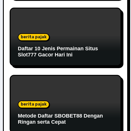
berita pajak
Daftar 10 Jenis Permainan Situs
Slot777 Gacor Hari Ini
berita pajak
Metode Daftar SBOBET88 Dengan
Ringan serta Cepat