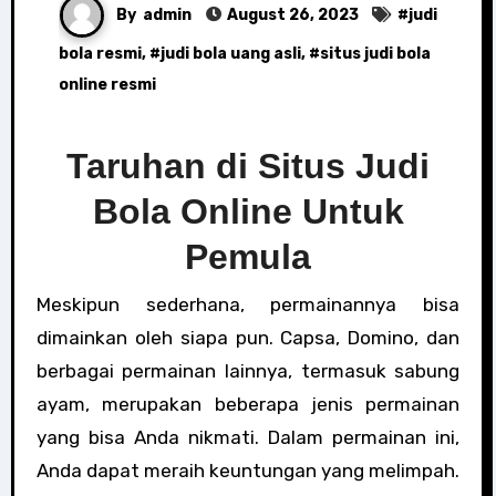
By
admin
August 26, 2023
#
judi
bola resmi
, #
judi bola uang asli
, #
situs judi bola
online resmi
Taruhan di Situs Judi
Bola Online Untuk
Pemula
Meskipun sederhana, permainannya bisa
dimainkan oleh siapa pun. Capsa, Domino, dan
berbagai permainan lainnya, termasuk sabung
ayam, merupakan beberapa jenis permainan
yang bisa Anda nikmati. Dalam permainan ini,
Anda dapat meraih keuntungan yang melimpah.