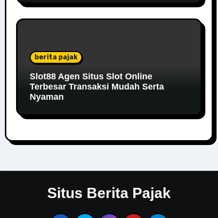
berita pajak
Slot88 Agen Situs Slot Online
Terbesar Transaksi Mudah Serta
Nyaman
Situs Berita Pajak