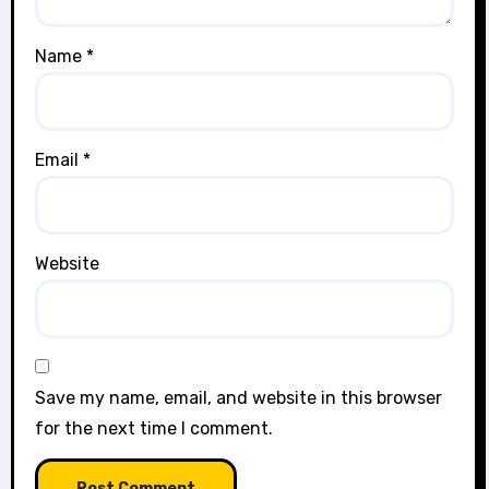
Name
*
Email
*
Website
Save my name, email, and website in this browser
for the next time I comment.