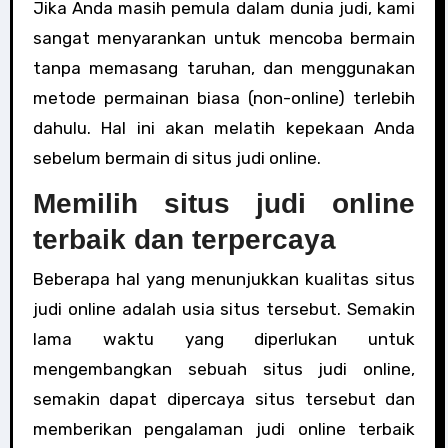
Jika Anda masih pemula dalam dunia judi, kami
sangat menyarankan untuk mencoba bermain
tanpa memasang taruhan, dan menggunakan
metode permainan biasa (non-online) terlebih
dahulu. Hal ini akan melatih kepekaan Anda
sebelum bermain di situs judi online.
Memilih situs judi online
terbaik dan terpercaya
Beberapa hal yang menunjukkan kualitas situs
judi online adalah usia situs tersebut. Semakin
lama waktu yang diperlukan untuk
mengembangkan sebuah situs judi online,
semakin dapat dipercaya situs tersebut dan
memberikan pengalaman judi online terbaik