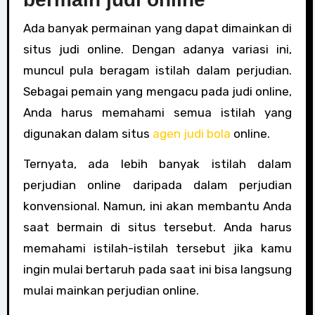
Ada banyak permainan yang dapat dimainkan di
situs judi online. Dengan adanya variasi ini,
muncul pula beragam istilah dalam perjudian.
Sebagai pemain yang mengacu pada judi online,
Anda harus memahami semua istilah yang
digunakan dalam situs
agen judi bola
online.
Ternyata, ada lebih banyak istilah dalam
perjudian online daripada dalam perjudian
konvensional. Namun, ini akan membantu Anda
saat bermain di situs tersebut. Anda harus
memahami istilah-istilah tersebut jika kamu
ingin mulai bertaruh pada saat ini bisa langsung
mulai mainkan perjudian online.