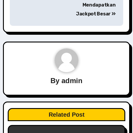
Mendapatkan
Jackpot Besar
By
admin
Related Post