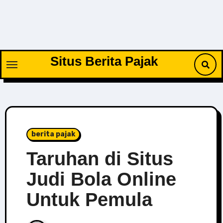
Skip
to
content
Situs Berita Pajak
berita pajak
Taruhan di Situs
Judi Bola Online
Untuk Pemula