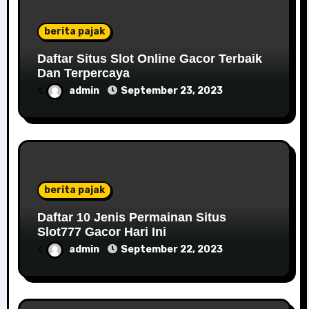
berita pajak
Daftar Situs Slot Online Gacor Terbaik
Dan Terpercaya
<
admin
September 23, 2023
berita pajak
Daftar 10 Jenis Permainan Situs
Slot777 Gacor Hari Ini
<
admin
September 22, 2023