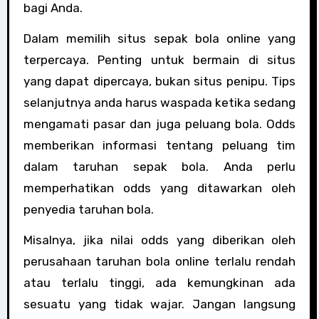
bagi Anda.
Dalam memilih situs sepak bola online yang
terpercaya. Penting untuk bermain di situs
yang dapat dipercaya, bukan situs penipu. Tips
selanjutnya anda harus waspada ketika sedang
mengamati pasar dan juga peluang bola. Odds
memberikan informasi tentang peluang tim
dalam taruhan sepak bola. Anda perlu
memperhatikan odds yang ditawarkan oleh
penyedia taruhan bola.
Misalnya, jika nilai odds yang diberikan oleh
perusahaan taruhan bola online terlalu rendah
atau terlalu tinggi, ada kemungkinan ada
sesuatu yang tidak wajar. Jangan langsung