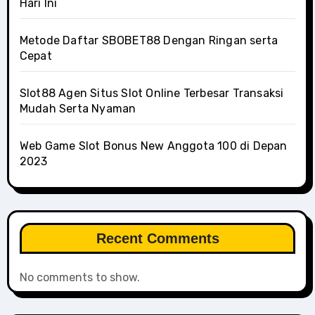
Hari Ini
Metode Daftar SBOBET88 Dengan Ringan serta
Cepat
Slot88 Agen Situs Slot Online Terbesar Transaksi
Mudah Serta Nyaman
Web Game Slot Bonus New Anggota 100 di Depan
2023
Recent Comments
No comments to show.