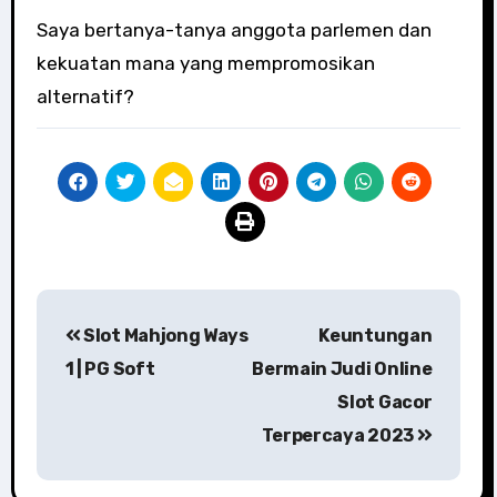
Saya bertanya-tanya anggota parlemen dan
kekuatan mana yang mempromosikan
alternatif?
Post
Slot Mahjong Ways
Keuntungan
navigation
1 | PG Soft
Bermain Judi Online
Slot Gacor
Terpercaya 2023