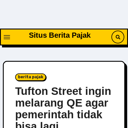
Skip
to
content
Situs Berita Pajak
berita pajak
Tufton Street ingin
melarang QE agar
pemerintah tidak
bisa lagi