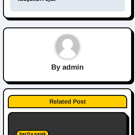
By
admin
Related Post
berita pajak