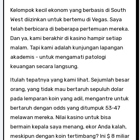
Kelompok kecil ekonom yang berbasis di South
West diizinkan untuk bertemu di Vegas. Saya
telah berbicara di beberapa pertemuan mereka.
Dan ya, kami berakhir di kasino hampir setiap
malam. Tapi kami adalah kunjungan lapangan
akademis - untuk mengamati patologi
keuangan secara langsung.
Itulah tepatnya yang kami lihat. Sejumlah besar
orang, yang tidak mau bertaruh sepuluh dolar
pada lemparan koin yang adil, mengantre untuk
bertaruh dengan odds yang ditumpuk 53-47
melawan mereka. Nilai kasino untuk bisa
bermain kepala saya menang, ekor Anda kalah,
meskipun dengan koin tertimbang? Ini $ 8 miliar