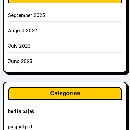
September 2023
August 2023
July 2023
June 2023
Categories
berita pajak
pasjackpot