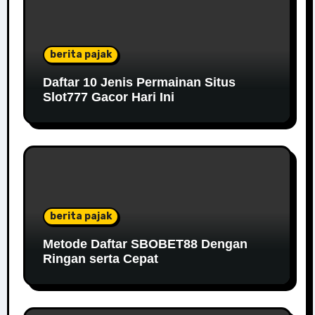
berita pajak
Daftar 10 Jenis Permainan Situs
Slot777 Gacor Hari Ini
berita pajak
Metode Daftar SBOBET88 Dengan
Ringan serta Cepat