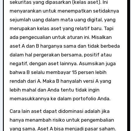
sekuritas yang dipasarkan (kelas aset). Ini
menyarankan untuk menempatkan setidaknya
sejumlah uang dalam mata uang digital, yang
merupakan kelas aset yang relatif baru. Tapi
ada pengecualian untuk aturan ini. Misalkan
aset A dan B harganya sama dan tidak berbeda
dalam hal pergerakan bersama, positif atau
negatif, dengan aset lainnya. Asumsikan juga
bahwa B selalu membayar 15 persen lebih
rendah dari A. Maka B hanyalah versi A yang
lebih mahal dan Anda tentu tidak ingin
memasukkannya ke dalam portofolio Anda.
Cara lain aset dapat didominasi adalah jika
hanya menambah risiko untuk pengembalian
yang sama. Aset A bisa menjadi pasar saham.