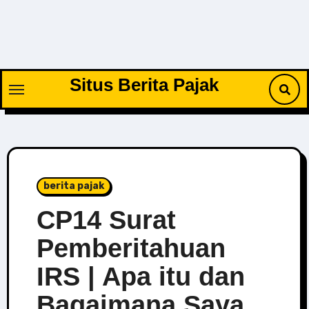
Skip
to
content
Situs Berita Pajak
berita pajak
CP14 Surat
Pemberitahuan
IRS | Apa itu dan
Bagaimana Saya