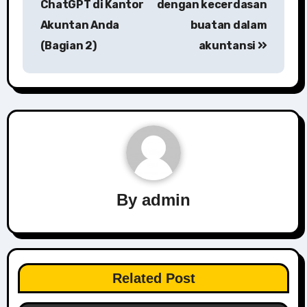
ChatGPT di Kantor
dengan kecerdasan
Akuntan Anda
buatan dalam
(Bagian 2)
akuntansi
By
admin
Related Post