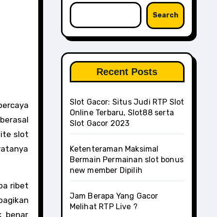
Search
Recent Posts
Slot Gacor: Situs Judi RTP Slot
Online Terbaru, Slot88 serta
berasal
Slot Gacor 2023
ite slot
yatanya
Ketenteraman Maksimal
Bermain Permainan slot bonus
new member Dipilih
a ribet
Jam Berapa Yang Gacor
bagikan
Melihat RTP Live ?
k benar