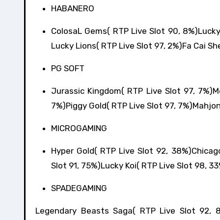
HABANERO
ColosaL Gems( RTP Live Slot 90, 8%)Lucky
Lucky Lions( RTP Live Slot 97, 2%)Fa Cai Sh
PG SOFT
Jurassic Kingdom( RTP Live Slot 97, 7%)M
7%)Piggy Gold( RTP Live Slot 97, 7%)Mahjon
MICROGAMING
Hyper Gold( RTP Live Slot 92, 38%)Chicago
Slot 91, 75%)Lucky Koi( RTP Live Slot 98, 
SPADEGAMING
Legendary Beasts Saga( RTP Live Slot 92, 8