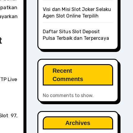
apatkan
Visi dan Misi Slot Joker Selaku
Agen Slot Online Terpilih
bayarkan
Daftar Situs Slot Deposit
t
Pulsa Terbaik dan Terpercaya
Recent
Comments
TP Live
No comments to show.
lot 97,
Archives