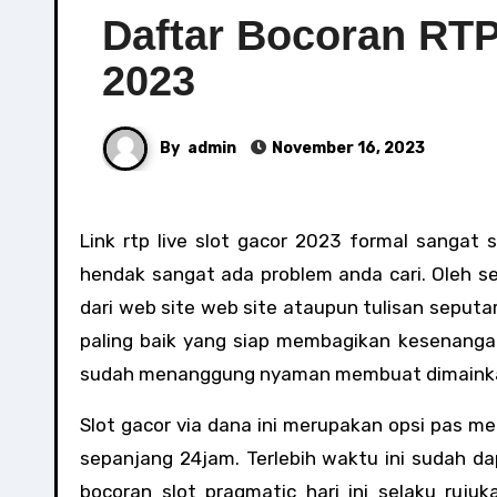
Daftar Bocoran RTP 
2023
By
admin
November 16, 2023
Link rtp live slot gacor 2023 formal sangat sudah banyak tersebar tapi yang paling baik serta terpercaya
hendak sangat ada problem anda cari. Oleh 
dari web site web site ataupun tulisan seputar
paling baik yang siap membagikan kesenangan
sudah menanggung nyaman membuat dimaink
Slot gacor via dana ini merupakan opsi pas 
sepanjang 24jam. Terlebih waktu ini sudah 
bocoran slot pragmatic hari ini selaku ru