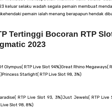
023 keluar selaku wadah segala pemain membuat mend
lu dikehendaki pemain ialah menang berapapun hendak di
P Tertinggi Bocoran RTP Slo
gmatic 2023
f Olympus( RTP Live Slot 94%)Great Rhino Megaways( R
Princess Starlight( RTP Live Slot 98, 3%)
aradise( RTP Live Slot 93, 3%)Just Jewels( RTP Live S
Live Slot 98, 8%)