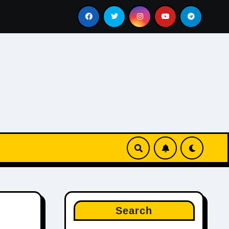
Situs Slot Deposit Pulsa Terbaik dan Terpercaya
Slot Ga
Search