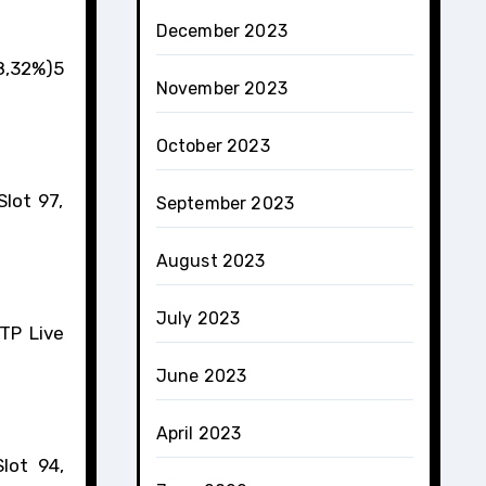
December 2023
8,32%)5
November 2023
October 2023
lot 97,
September 2023
August 2023
July 2023
RTP Live
June 2023
April 2023
lot 94,