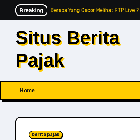
Skip
pilih
Jam Berapa Yang Gacor Melihat RTP Live ?
Breaking
Visi d
to
content
Situs Berita
Pajak
Home
berita pajak