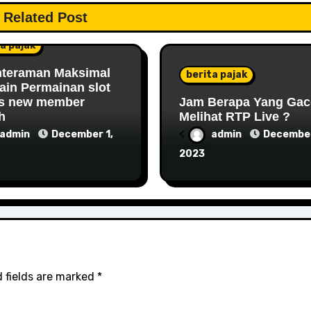
Related Post
a pajak
nteraman Maksimal
berita pajak
in Permainan slot
s new member
Jam Berapa Yang Gac
h
Melihat RTP Live ?
<
admin
December 1,
admin
December
2023
 fields are marked
*