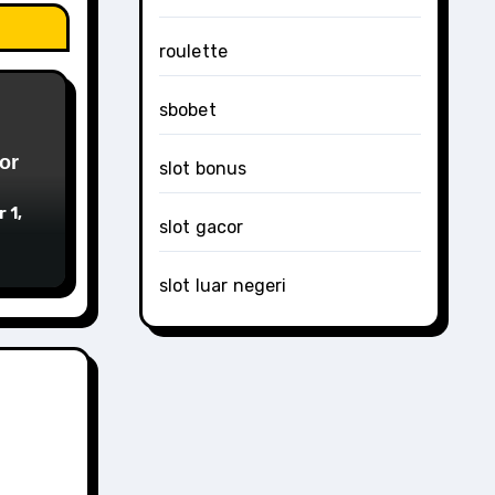
roulette
sbobet
or
slot bonus
 1,
slot gacor
slot luar negeri