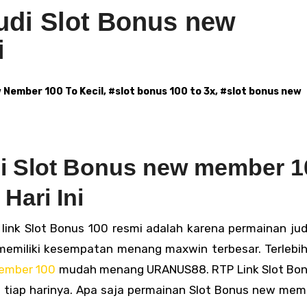
udi Slot Bonus new
i
 Nember 100 To Kecil
, #
slot bonus 100 to 3x
, #
slot bonus new
di Slot Bonus new member 1
Hari Ini
iliki kesempatan menang maxwin terbesar. Terlebih 
ember 100
mudah menang URANUS88. RTP Link Slot Bo
 tiap harinya. Apa saja permainan Slot Bonus new mem