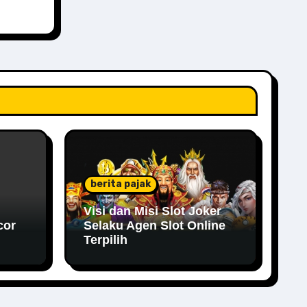
berita pajak
Visi dan Misi Slot Joker
cor
Selaku Agen Slot Online
Terpilih