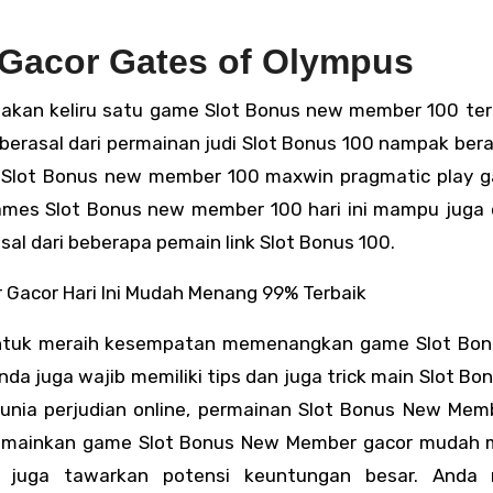
 Gacor Gates of Olympus
akan keliru satu game Slot Bonus new member 100 ter
r berasal dari permainan judi Slot Bonus 100 nampak bera
k Slot Bonus new member 100 maxwin pragmatic play g
Games Slot Bonus new member 100 hari ini mampu juga 
sal dari beberapa pemain link Slot Bonus 100.
 Gacor Hari Ini Mudah Menang 99% Terbaik
 untuk meraih kesempatan memenangkan game Slot Bo
nda juga wajib memiliki tips dan juga trick main Slot B
unia perjudian online, permainan Slot Bonus New Memb
 memainkan game Slot Bonus New Member gacor mudah
n juga tawarkan potensi keuntungan besar. Anda