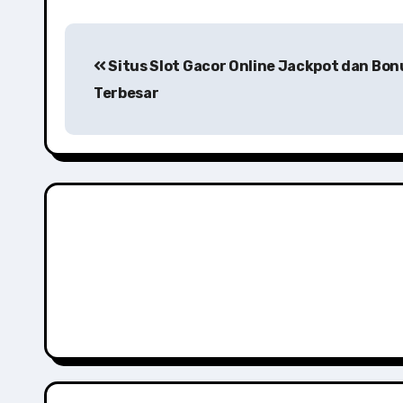
Post
Situs Slot Gacor Online Jackpot dan Bon
navigation
Terbesar