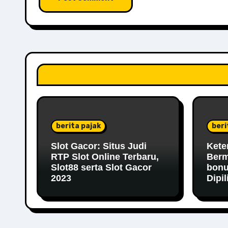
berita pajak
beri
Slot Gacor: Situs Judi
Kete
RTP Slot Online Terbaru,
Berm
Slot88 serta Slot Gacor
bon
2023
Dipil