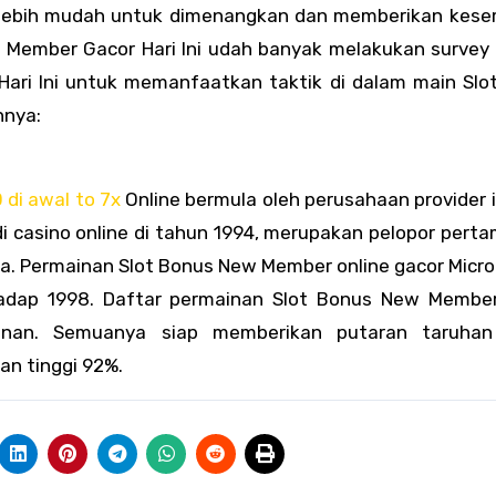
lebih mudah untuk dimenangkan dan memberikan kes
ew Member Gacor Hari Ini udah banyak melakukan survey
ri Ini untuk memanfaatkan taktik di dalam main Slo
nnya:
di awal to 7x
Online bermula oleh perusahaan provider 
i casino online di tahun 1994, merupakan pelopor pert
ia. Permainan Slot Bonus New Member online gacor Micr
rhadap 1998. Daftar permainan Slot Bonus New Member
inan. Semuanya siap memberikan putaran taruhan
n tinggi 92%.