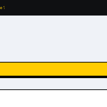
Visi dan Misi Slot Joker Selaku Agen Slot Online Terpilih
D