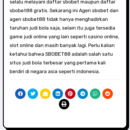
selalu melayani daftar sbobet maupun daftar
sbobet88 gratis. Sekarang ini Agen sbobet dan
agen sbobet88 tidak hanya menghadirkan
taruhan judi bola saja, selain itu juga tersedia
game judi online yang lain seperti casino online,
slot online dan masih banyak lagi. Perlu kalian
ketahui bahwa SBOBET88 adalah salah satu
situs judi bola terbesar yang pertama kali
berdiri di negara asia seperti indonesia.