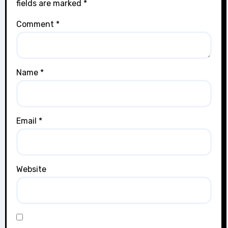
fields are marked
*
Comment
*
Name
*
Email
*
Website