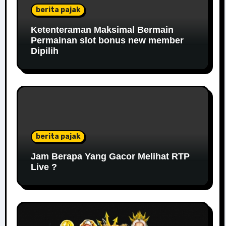
berita pajak
Ketenteraman Maksimal Bermain
Permainan slot bonus new member
Dipilih
berita pajak
Jam Berapa Yang Gacor Melihat RTP
Live ?