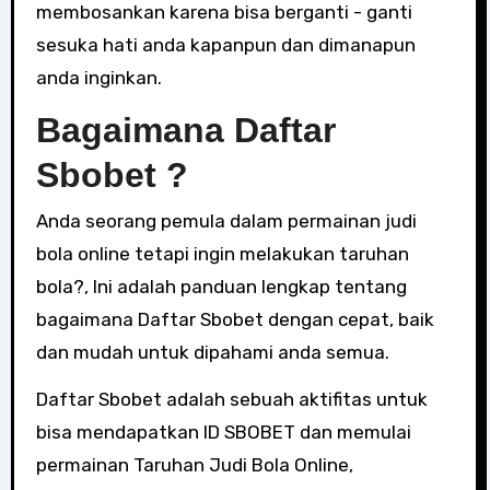
membosankan karena bisa berganti - ganti
sesuka hati anda kapanpun dan dimanapun
anda inginkan.
Bagaimana Daftar
Sbobet ?
Anda seorang pemula dalam permainan judi
bola online tetapi ingin melakukan taruhan
bola?, Ini adalah panduan lengkap tentang
bagaimana Daftar Sbobet dengan cepat, baik
dan mudah untuk dipahami anda semua.
Daftar Sbobet adalah sebuah aktifitas untuk
bisa mendapatkan ID SBOBET dan memulai
permainan Taruhan Judi Bola Online,