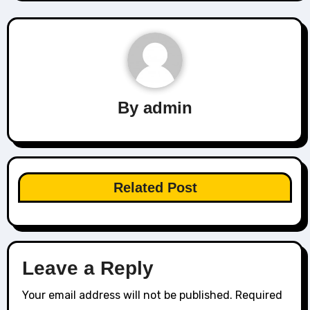
By
admin
Related Post
Leave a Reply
Your email address will not be published.
Required