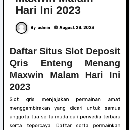
Hari Ini 2023
By
admin
August 28, 2023
Daftar Situs Slot Deposit
Qris Enteng Menang
Maxwin Malam Hari Ini
2023
Slot qris menjajakan permainan amat
menggembirakan yang dicari untuk semua
anggota tua serta muda dari penyedia terbaru
serta tepercaya. Daftar serta permainkan