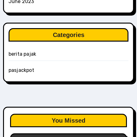
June 2023
Categories
berita pajak
pasjackpot
You Missed