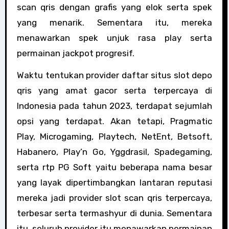
scan qris dengan grafis yang elok serta spek
yang menarik. Sementara itu, mereka
menawarkan spek unjuk rasa play serta
permainan jackpot progresif.
Waktu tentukan provider daftar situs slot depo
qris yang amat gacor serta terpercaya di
Indonesia pada tahun 2023, terdapat sejumlah
opsi yang terdapat. Akan tetapi, Pragmatic
Play, Microgaming, Playtech, NetEnt, Betsoft,
Habanero, Play’n Go, Yggdrasil, Spadegaming,
serta rtp PG Soft yaitu beberapa nama besar
yang layak dipertimbangkan lantaran reputasi
mereka jadi provider slot scan qris terpercaya,
terbesar serta termashyur di dunia. Sementara
itu, seluruh provider itu menawarkan permainan