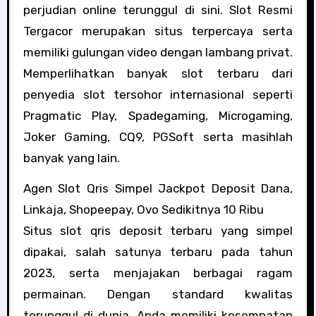
perjudian online terunggul di sini. Slot Resmi
Tergacor merupakan situs terpercaya serta
memiliki gulungan video dengan lambang privat.
Memperlihatkan banyak slot terbaru dari
penyedia slot tersohor internasional seperti
Pragmatic Play, Spadegaming, Microgaming,
Joker Gaming, CQ9, PGSoft serta masihlah
banyak yang lain.
Agen Slot Qris Simpel Jackpot Deposit Dana,
Linkaja, Shopeepay, Ovo Sedikitnya 10 Ribu
Situs slot qris deposit terbaru yang simpel
dipakai, salah satunya terbaru pada tahun
2023, serta menjajakan berbagai ragam
permainan. Dengan standard kwalitas
terunggul di dunia, Anda memiliki kesempatan