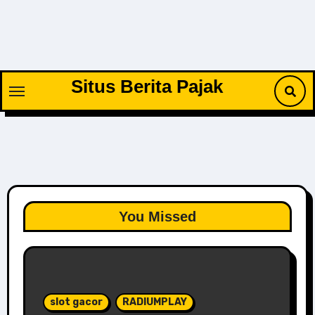
Skip
to
content
Situs Berita Pajak
You Missed
slot gacor
RADIUMPLAY