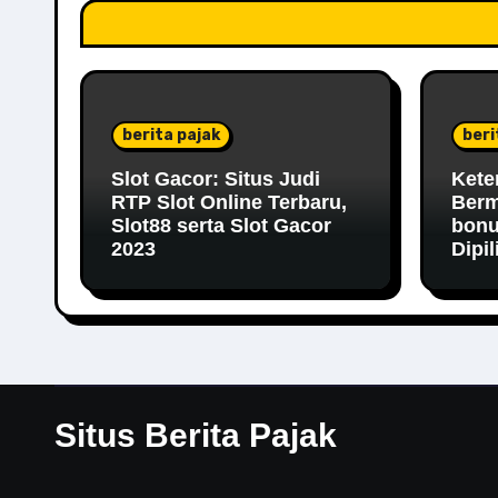
berita pajak
beri
Slot Gacor: Situs Judi
Kete
RTP Slot Online Terbaru,
Berm
Slot88 serta Slot Gacor
bon
2023
Dipil
Situs Berita Pajak