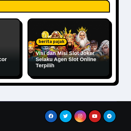
berita pajak
Visi dan Misi Slot Joker
cor
Selaku Agen Slot Online
Terpilih