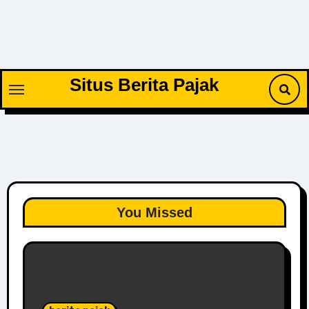
Skip
to
content
Situs Berita Pajak
You Missed