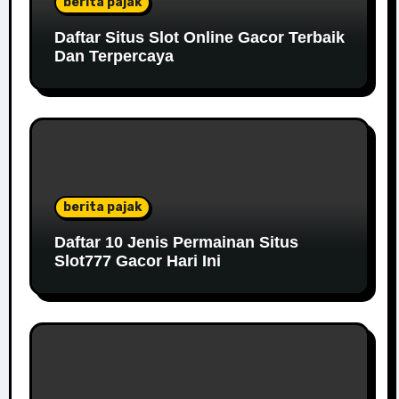
berita pajak
Daftar Situs Slot Online Gacor Terbaik
Dan Terpercaya
berita pajak
Daftar 10 Jenis Permainan Situs
Slot777 Gacor Hari Ini