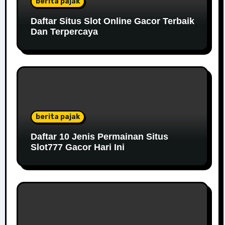
berita pajak
Daftar Situs Slot Online Gacor Terbaik
Dan Terpercaya
berita pajak
Daftar 10 Jenis Permainan Situs
Slot777 Gacor Hari Ini