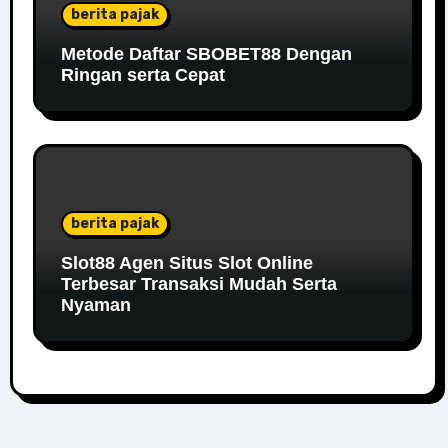
berita pajak
Metode Daftar SBOBET88 Dengan
Ringan serta Cepat
berita pajak
Slot88 Agen Situs Slot Online
Terbesar Transaksi Mudah Serta
Nyaman