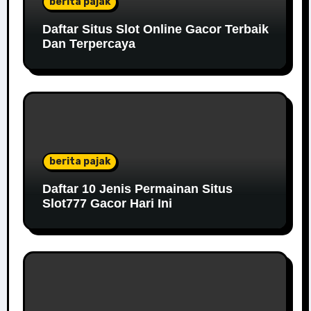
berita pajak
Daftar Situs Slot Online Gacor Terbaik
Dan Terpercaya
berita pajak
Daftar 10 Jenis Permainan Situs
Slot777 Gacor Hari Ini