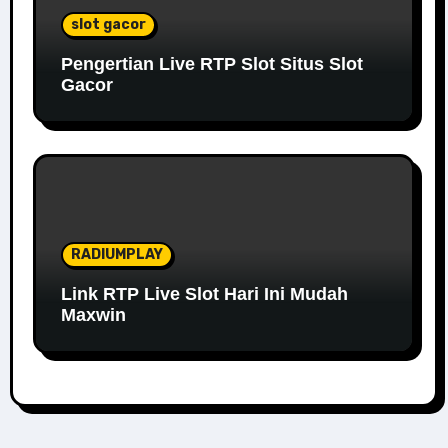
slot gacor
Pengertian Live RTP Slot Situs Slot
Gacor
RADIUMPLAY
Link RTP Live Slot Hari Ini Mudah
Maxwin