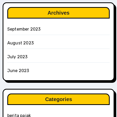
Archives
September 2023
August 2023
July 2023
June 2023
Categories
berita pajak