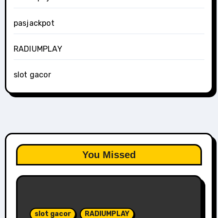
pasjackpot
RADIUMPLAY
slot gacor
You Missed
slot gacor
RADIUMPLAY