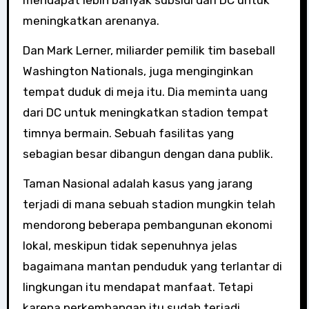
mendapat lebih banyak subsidi dari DC untuk
meningkatkan arenanya.
Dan Mark Lerner, miliarder pemilik tim baseball
Washington Nationals, juga menginginkan
tempat duduk di meja itu. Dia meminta uang
dari DC untuk meningkatkan stadion tempat
timnya bermain. Sebuah fasilitas yang
sebagian besar dibangun dengan dana publik.
Taman Nasional adalah kasus yang jarang
terjadi di mana sebuah stadion mungkin telah
mendorong beberapa pembangunan ekonomi
lokal, meskipun tidak sepenuhnya jelas
bagaimana mantan penduduk yang terlantar di
lingkungan itu mendapat manfaat. Tetapi
karena perkembangan itu sudah terjadi,