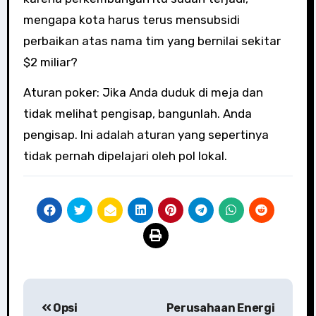
mengapa kota harus terus mensubsidi
perbaikan atas nama tim yang bernilai sekitar
$2 miliar?
Aturan poker: Jika Anda duduk di meja dan
tidak melihat pengisap, bangunlah. Anda
pengisap. Ini adalah aturan yang sepertinya
tidak pernah dipelajari oleh pol lokal.
Post
Opsi
Perusahaan Energi