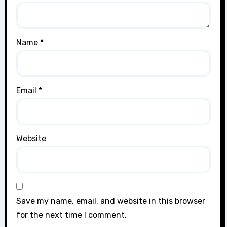
Name
*
Email
*
Website
Save my name, email, and website in this browser
for the next time I comment.