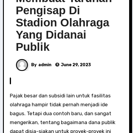
Pengisap Di
Stadion Olahraga
Yang Didanai
Publik
By
admin
June 29, 2023
Pajak besar dan subsidi lain untuk fasilitas
olahraga hampir tidak pernah menjadi ide
bagus. Tetapi dua contoh baru, dan sangat
mengerikan, tentang bagaimana dana publik
dapat disia-siakan untuk proyek-proyek ini