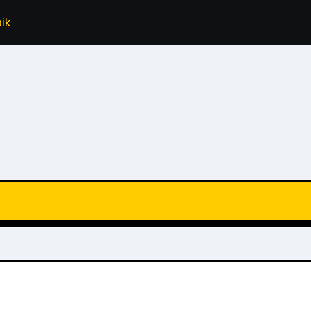
aik Dan Terpercaya
Daftar 10 Jenis Permainan Situs Slot77