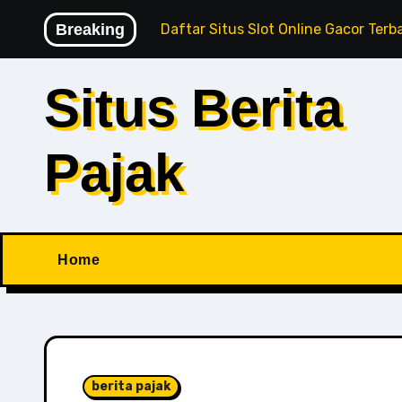
Skip
Breaking
Daftar Situs Slot Online Gacor Terb
to
content
Situs Berita
Pajak
Home
berita pajak