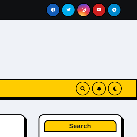
7 Gacor Hari Ini
Metode Daftar SBOBET88 Dengan Ringa
Search