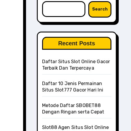
Search
Recent Posts
Daftar Situs Slot Online Gacor
Terbaik Dan Terpercaya
Daftar 10 Jenis Permainan
Situs Slot777 Gacor Hari Ini
Metode Daftar SBOBET88
Dengan Ringan serta Cepat
Slot88 Agen Situs Slot Online