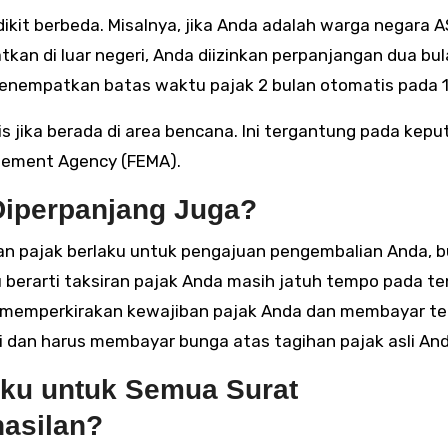
ikit berbeda. Misalnya, jika Anda adalah warga negara A
kan di luar negeri, Anda diizinkan perpanjangan dua bu
 menempatkan batas waktu pajak 2 bulan otomatis pada 1
 jika berada di area bencana. Ini tergantung pada kepu
gement Agency (FEMA).
iperpanjang Juga?
an pajak berlaku untuk pengajuan pengembalian Anda, 
u berarti taksiran pajak Anda masih jatuh tempo pada t
k memperkirakan kewajiban pajak Anda dan membayar t
ti dan harus membayar bunga atas tagihan pajak asli And
ku untuk Semua Surat
asilan?