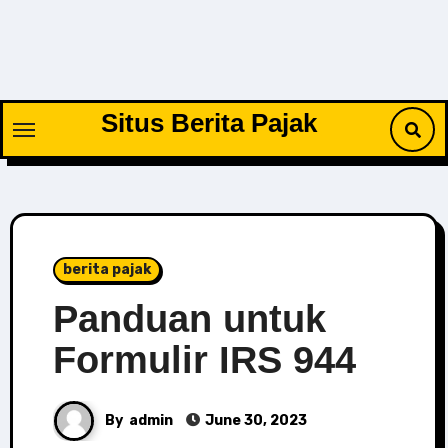
Skip
to
content
Situs Berita Pajak
berita pajak
Panduan untuk
Formulir IRS 944
By
admin
June 30, 2023