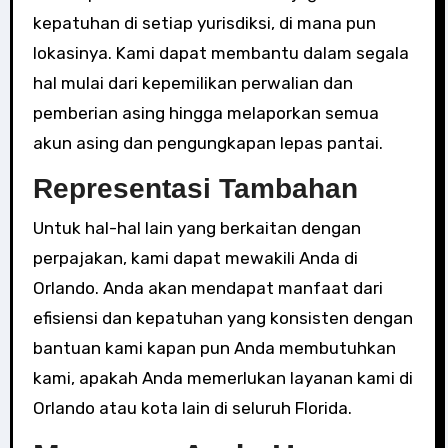
kepatuhan di setiap yurisdiksi, di mana pun
lokasinya. Kami dapat membantu dalam segala
hal mulai dari kepemilikan perwalian dan
pemberian asing hingga melaporkan semua
akun asing dan pengungkapan lepas pantai.
Representasi Tambahan
Untuk hal-hal lain yang berkaitan dengan
perpajakan, kami dapat mewakili Anda di
Orlando. Anda akan mendapat manfaat dari
efisiensi dan kepatuhan yang konsisten dengan
bantuan kami kapan pun Anda membutuhkan
kami, apakah Anda memerlukan layanan kami di
Orlando atau kota lain di seluruh Florida.