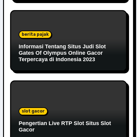
berita pajak
Informasi Tentang Situs Judi Slot
Gates Of Olympus Online Gacor
Terpercaya di Indonesia 2023
slot gacor
Pengertian Live RTP Slot Situs Slot
Gacor