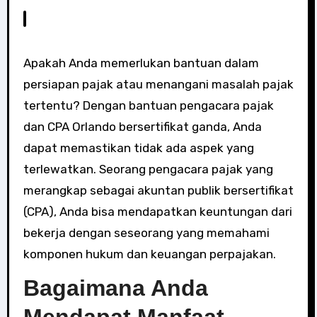
Apakah Anda memerlukan bantuan dalam
persiapan pajak atau menangani masalah pajak
tertentu? Dengan bantuan pengacara pajak
dan CPA Orlando bersertifikat ganda, Anda
dapat memastikan tidak ada aspek yang
terlewatkan. Seorang pengacara pajak yang
merangkap sebagai akuntan publik bersertifikat
(CPA), Anda bisa mendapatkan keuntungan dari
bekerja dengan seseorang yang memahami
komponen hukum dan keuangan perpajakan.
Bagaimana Anda