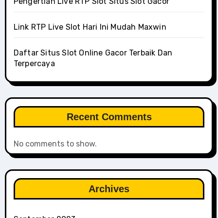
Pengertian Live RTP Slot Situs Slot Gacor
Link RTP Live Slot Hari Ini Mudah Maxwin
Daftar Situs Slot Online Gacor Terbaik Dan
Terpercaya
Recent Comments
No comments to show.
Archives