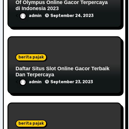
Of Olympus Online Gacor Terpercaya
di Indonesia 2023
<
admin
September 24, 2023
berita pajak
Daftar Situs Slot Online Gacor Terbaik
Dan Terpercaya
<
admin
September 23, 2023
berita pajak