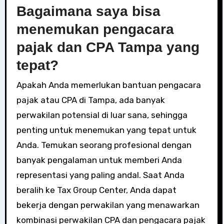
Bagaimana saya bisa
menemukan pengacara
pajak dan CPA Tampa yang
tepat?
Apakah Anda memerlukan bantuan pengacara
pajak atau CPA di Tampa, ada banyak
perwakilan potensial di luar sana, sehingga
penting untuk menemukan yang tepat untuk
Anda. Temukan seorang profesional dengan
banyak pengalaman untuk memberi Anda
representasi yang paling andal. Saat Anda
beralih ke Tax Group Center, Anda dapat
bekerja dengan perwakilan yang menawarkan
kombinasi perwakilan CPA dan pengacara pajak