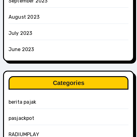
September 2023
August 2023
July 2023
June 2023
Categories
berita pajak
pasjackpot
RADIUMPLAY