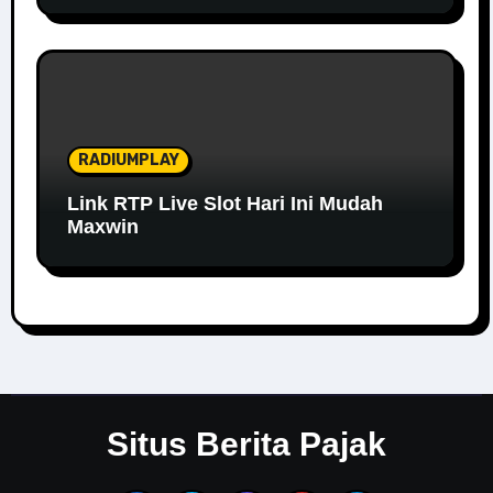
RADIUMPLAY
Link RTP Live Slot Hari Ini Mudah
Maxwin
Situs Berita Pajak