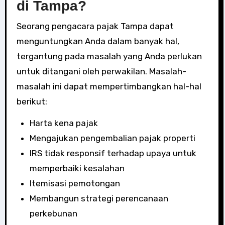
di Tampa?
Seorang pengacara pajak Tampa dapat
menguntungkan Anda dalam banyak hal,
tergantung pada masalah yang Anda perlukan
untuk ditangani oleh perwakilan. Masalah-
masalah ini dapat mempertimbangkan hal-hal
berikut:
Harta kena pajak
Mengajukan pengembalian pajak properti
IRS tidak responsif terhadap upaya untuk
memperbaiki kesalahan
Itemisasi pemotongan
Membangun strategi perencanaan
perkebunan