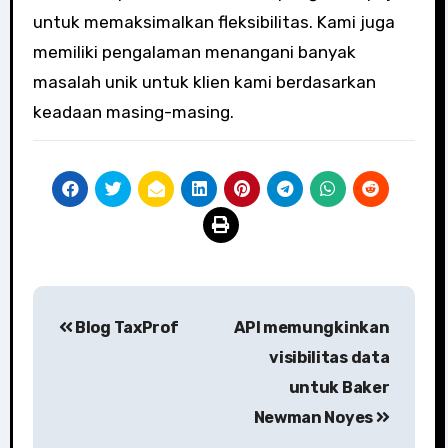
untuk memaksimalkan fleksibilitas. Kami juga
memiliki pengalaman menangani banyak
masalah unik untuk klien kami berdasarkan
keadaan masing-masing.
Post
Blog TaxProf
API memungkinkan
navigation
visibilitas data
untuk Baker
Newman Noyes