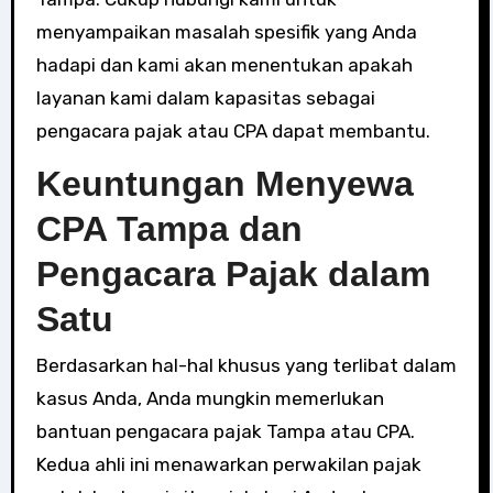
menyampaikan masalah spesifik yang Anda
hadapi dan kami akan menentukan apakah
layanan kami dalam kapasitas sebagai
pengacara pajak atau CPA dapat membantu.
Keuntungan Menyewa
CPA Tampa dan
Pengacara Pajak dalam
Satu
Berdasarkan hal-hal khusus yang terlibat dalam
kasus Anda, Anda mungkin memerlukan
bantuan pengacara pajak Tampa atau CPA.
Kedua ahli ini menawarkan perwakilan pajak