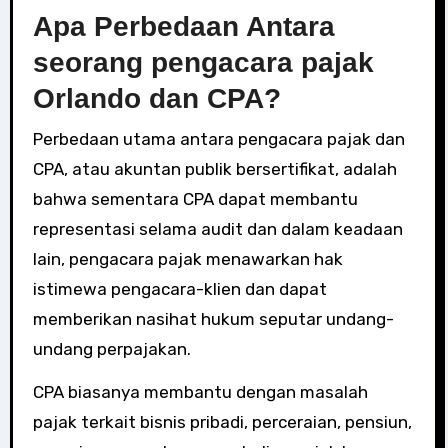
Apa Perbedaan Antara
seorang pengacara pajak
Orlando dan CPA?
Perbedaan utama antara pengacara pajak dan
CPA, atau akuntan publik bersertifikat, adalah
bahwa sementara CPA dapat membantu
representasi selama audit dan dalam keadaan
lain, pengacara pajak menawarkan hak
istimewa pengacara-klien dan dapat
memberikan nasihat hukum seputar undang-
undang perpajakan.
CPA biasanya membantu dengan masalah
pajak terkait bisnis pribadi, perceraian, pensiun,