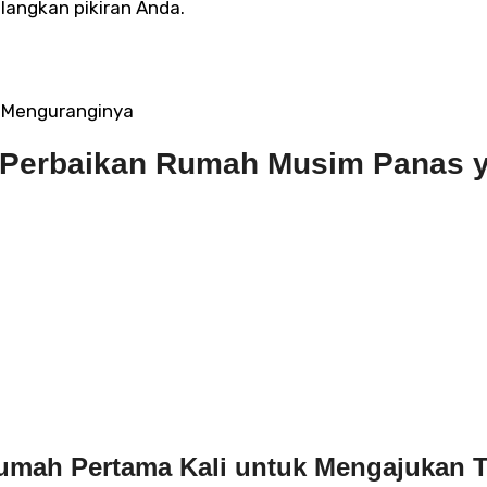
langkan pikiran Anda.
a Menguranginya
Rumah Pertama Kali untuk Mengajukan 