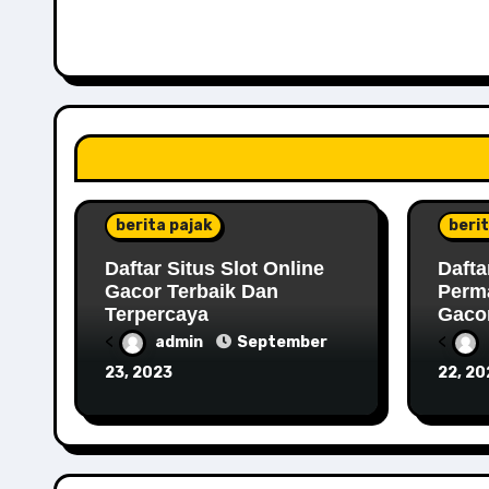
berita pajak
berit
Daftar Situs Slot Online
Dafta
Gacor Terbaik Dan
Perma
Terpercaya
Gacor
<
<
admin
September
23, 2023
22, 20