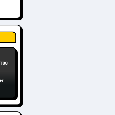
T88
er