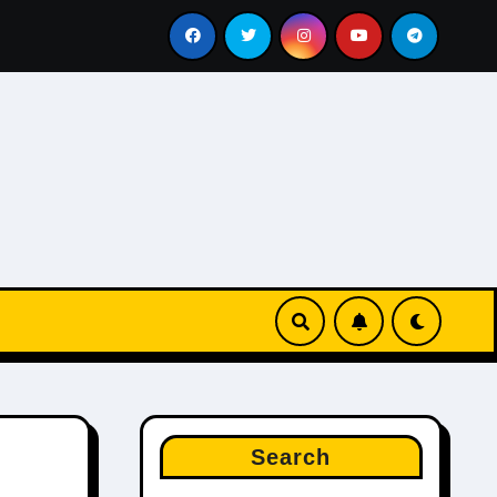
7 Gacor Hari Ini
Metode Daftar SBOBET88 Dengan Ringa
Search