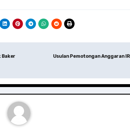
k Baker
Usulan Pemotongan Anggaran I