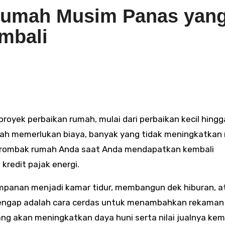
Rumah Musim Panas yan
mbali
ah memerlukan biaya, banyak yang tidak meningkatkan n
merombak rumah Anda saat Anda mendapatkan kembali
redit pajak energi.
panan menjadi kamar tidur, membangun dek hiburan, a
engap adalah cara cerdas untuk menambahkan rekaman
ng akan meningkatkan daya huni serta nilai jualnya kemb