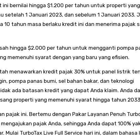
 ini bernilai hingga $1.200 per tahun untuk properti yang
 setelah 1 Januari 2023, dan sebelum 1 Januari 2033. J
10 tahun masa berlaku kredit ini dan menerima pajak 
sah hingga $2.000 per tahun untuk mengganti pompa p
ng memenuhi syarat dengan yang baru yang efisien.
ntah menawarkan kredit pajak 30% untuk panel listrik te
gin, pompa panas bumi, sel bahan bakar, dan teknologi
idak ada batasan kredit yang dapat Anda klaim. Anda d
sang properti yang memenuhi syarat hingga tahun 2033
n pajak ini. Bertemu dengan Pakar Layanan Penuh Turb
 mengajukan pajak Anda, sehingga Anda dapat 100% yak
Mulai TurboTax Live Full Service hari ini, dalam bahasa 