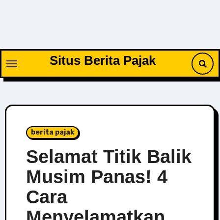
Skip
to
content
Situs Berita Pajak
berita pajak
Selamat Titik Balik
Musim Panas! 4
Cara
Menyelamatkan