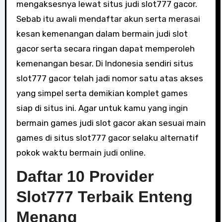
mengaksesnya lewat situs judi slot777 gacor.
Sebab itu awali mendaftar akun serta merasai
kesan kemenangan dalam bermain judi slot
gacor serta secara ringan dapat memperoleh
kemenangan besar. Di Indonesia sendiri situs
slot777 gacor telah jadi nomor satu atas akses
yang simpel serta demikian komplet games
siap di situs ini. Agar untuk kamu yang ingin
bermain games judi slot gacor akan sesuai main
games di situs slot777 gacor selaku alternatif
pokok waktu bermain judi online.
Daftar 10 Provider
Slot777 Terbaik Enteng
Menang