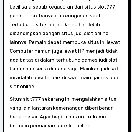
kecil saja sebab kegacoran dari situs slot777
gacor. Tidak hanya itu keringanan saat
terhubung situs ini jadi kelebihan lebih
dibandingkan dengan situs judi slot online
lainnya. Pemain dapat membuka situs ini lewat
Computer namun juga lewat HP menjadi tidak
ada batas di dalam terhubung games judi slot
kapan pun serta dimana saja. Mainkan judi satu
ini adalah opsi terbaik di saat main games judi
slot online.
Situs slot777 sekarang ini mengalahkan situs
yang lain lantaran kemenangan diberi benar-
benar besar. Agar begitu pas untuk kamu
bermain permainan judi slot online