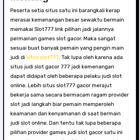
Peserta setia situs satu ini barangkali kerap
merasai kemenangan besar sewaktu bermain
memakai Slot777 link pilihan jadi jalannya
permainan games slot gacor. Maka sangat
sesuai buat banyak pemain yang pengin main
judi di
situs slot777
. Tak lupa oleh karena ada
situs judi slot gacor 777 jadi kemenangan
dapat didapat oleh beberapa pelaku judi slot
online. Lebih situs slot777 gacor merajut
bekerja sama secara bermacam ragam provider
slot jadi langkah biar pemain memperoleh
keamanan dan kenyamanan di saat bermain
judi slot online. Dan tentu tak lupa beberapa
pilihan provider games judi slot gacor satu ini