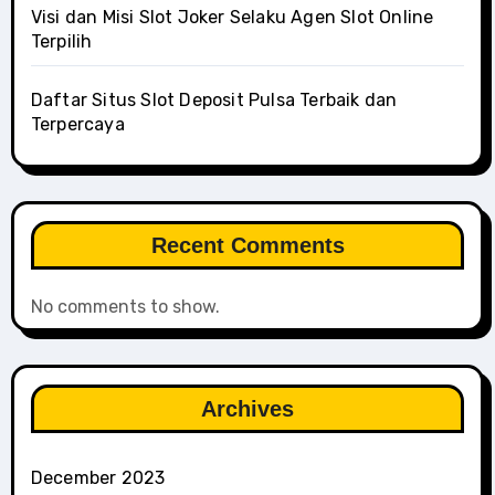
Visi dan Misi Slot Joker Selaku Agen Slot Online
Terpilih
Daftar Situs Slot Deposit Pulsa Terbaik dan
Terpercaya
Recent Comments
No comments to show.
Archives
December 2023