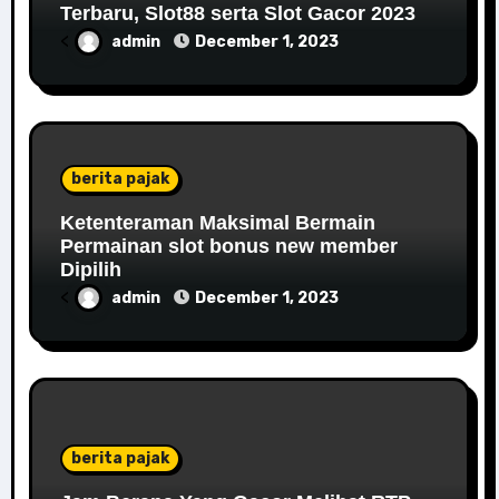
Terbaru, Slot88 serta Slot Gacor 2023
<
admin
December 1, 2023
berita pajak
Ketenteraman Maksimal Bermain
Permainan slot bonus new member
Dipilih
<
admin
December 1, 2023
berita pajak