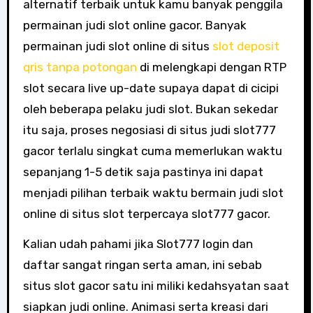
alternatif terbaik untuk kamu banyak penggila
permainan judi slot online gacor. Banyak
permainan judi slot online di situs
slot deposit
qris tanpa potongan
di melengkapi dengan RTP
slot secara live up-date supaya dapat di cicipi
oleh beberapa pelaku judi slot. Bukan sekedar
itu saja, proses negosiasi di situs judi slot777
gacor terlalu singkat cuma memerlukan waktu
sepanjang 1-5 detik saja pastinya ini dapat
menjadi pilihan terbaik waktu bermain judi slot
online di situs slot terpercaya slot777 gacor.
Kalian udah pahami jika Slot777 login dan
daftar sangat ringan serta aman, ini sebab
situs slot gacor satu ini miliki kedahsyatan saat
siapkan judi online. Animasi serta kreasi dari