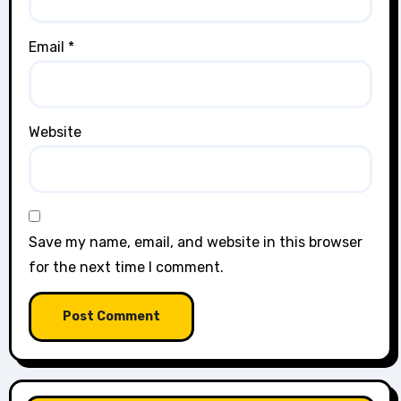
Email
*
Website
Save my name, email, and website in this browser
for the next time I comment.