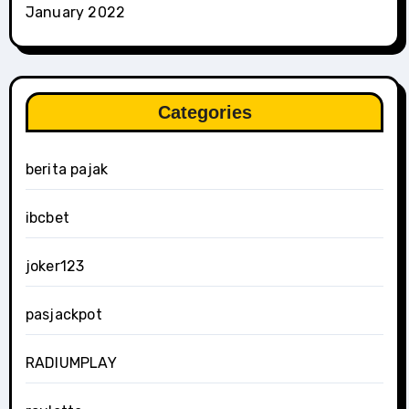
January 2022
Categories
berita pajak
ibcbet
joker123
pasjackpot
RADIUMPLAY