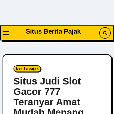
Skip
to
content
Situs Berita Pajak
berita pajak
Situs Judi Slot
Gacor 777
Teranyar Amat
Mudah Menang