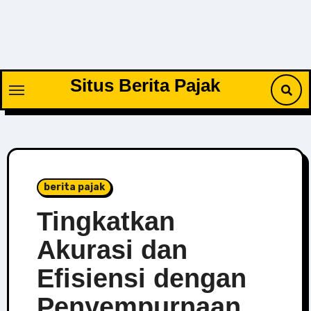
Skip
to
content
Situs Berita Pajak
berita pajak
Tingkatkan
Akurasi dan
Efisiensi dengan
Penyempurnaan