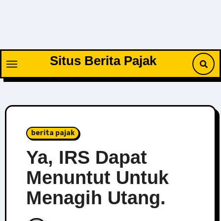
Skip
to
content
Situs Berita Pajak
berita pajak
Ya, IRS Dapat
Menuntut Untuk
Menagih Utang.