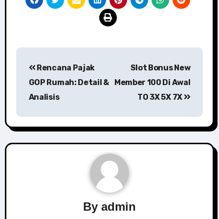
Post
Rencana Pajak
Slot Bonus New
navigation
GOP Rumah: Detail &
Member 100 Di Awal
Analisis
TO 3X 5X 7X
By
admin