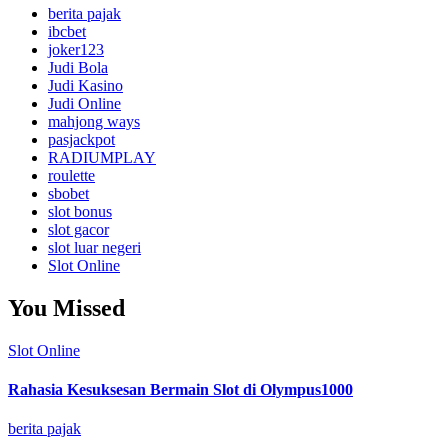
berita pajak
ibcbet
joker123
Judi Bola
Judi Kasino
Judi Online
mahjong ways
pasjackpot
RADIUMPLAY
roulette
sbobet
slot bonus
slot gacor
slot luar negeri
Slot Online
You Missed
Slot Online
Rahasia Kesuksesan Bermain Slot di Olympus1000
berita pajak