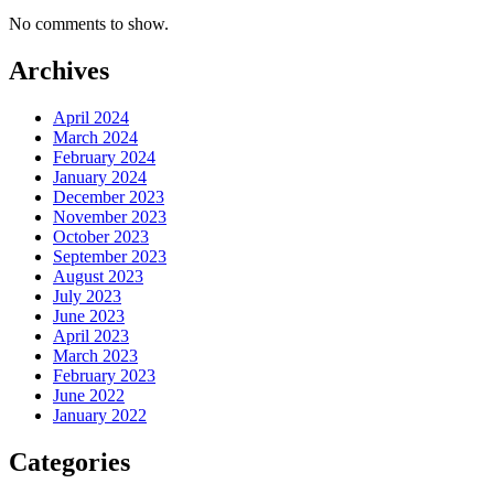
No comments to show.
Archives
April 2024
March 2024
February 2024
January 2024
December 2023
November 2023
October 2023
September 2023
August 2023
July 2023
June 2023
April 2023
March 2023
February 2023
June 2022
January 2022
Categories