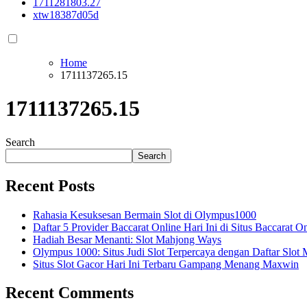
1711281803.27
xtw18387d05d
Home
1711137265.15
1711137265.15
Search
Search
Recent Posts
Rahasia Kesuksesan Bermain Slot di Olympus1000
Daftar 5 Provider Baccarat Online Hari Ini di Situs Baccarat O
Hadiah Besar Menanti: Slot Mahjong Ways
Olympus 1000: Situs Judi Slot Terpercaya dengan Daftar Slot
Situs Slot Gacor Hari Ini Terbaru Gampang Menang Maxwin
Recent Comments