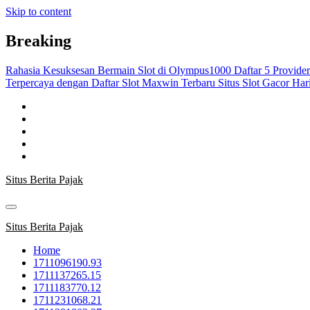
Skip to content
Breaking
Rahasia Kesuksesan Bermain Slot di Olympus1000
Daftar 5 Provider
Terpercaya dengan Daftar Slot Maxwin Terbaru
Situs Slot Gacor H
Situs Berita Pajak
Situs Berita Pajak
Home
1711096190.93
1711137265.15
1711183770.12
1711231068.21